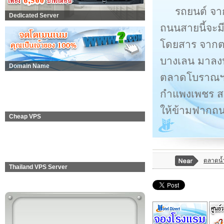
รถยนต์ จ
Dedicated Server
ถนนสายนี้จะม
โดยสาร จากต
บางเลน มาลงป
Domain Name
ตลาดโบราณฯ 
กำแพงเพชร ส
ให้ข้ามฟากถ
Cheap VPS
ตลาดน้
Thailand VPS Server