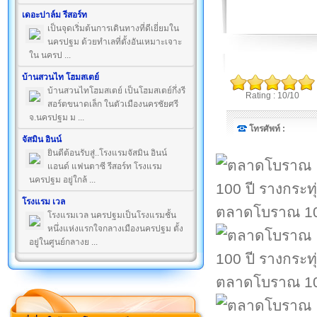
เดอะปาล์ม รีสอร์ท
เป็นจุดเริ่มต้นการเดินทางที่ดีเยี่ยมใน
นครปฐม ด้วยทำเลที่ตั้งอันเหมาะเจาะ
ใน นครป ...
บ้านสวนไท โฮมสเตย์
บ้านสวนไทโฮมสเตย์ เป็นโฮมสเตย์กึ่งรี
Rating : 10/10
สอร์ตขนาดเล็ก ในตัวเมืองนครชัยศรี
จ.นครปฐม ม ...
โทรศัพท์ :
จัสมิน อินน์
ยินดีต้อนรับสู่..โรงแรมจัสมิน อินน์
แอนด์ แฟนตาซี รีสอร์ท โรงแรม
นครปฐม อยู่ใกล้ ...
โรงแรม เวล
ตลาดโบราณ 100
โรงแรมเวล นครปฐมเป็นโรงแรมชั้น
หนึ่งแห่งแรกใจกลางเมืองนครปฐม ตั้ง
อยู่ในศูนย์กลางย ...
ตลาดโบราณ 100