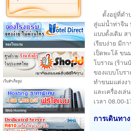
ตั้งอยู่ท
สู่แม่น้ำท่าจี
แบบดั้งเดิม ส
เรียบง่าย มีก
จองโรงแรม
เป็ดพะโล้ ขน
โบราณ (ร้านบั
ของแบบโบราณท
ทำขนมแต่งงาน เ
เว็บสำเร็จรูป
และเครื่องเล่
เวลา 08.00-17
Web Hosting
การเดินทาง