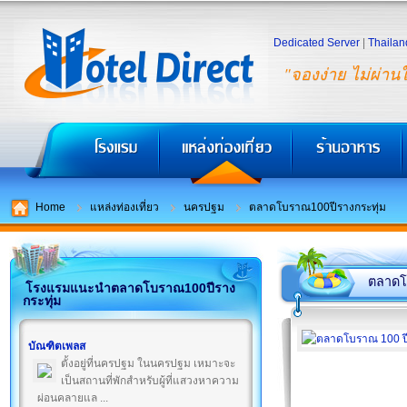
Dedicated Server
|
Thailan
"จองง่าย ไม่ผ่าน
Home
แหล่งท่องเที่ยว
นครปฐม
ตลาดโบราณ100ปีรางกระทุ่ม
ตลาดโบ
โรงแรมแนะนำตลาดโบราณ100ปีราง
กระทุ่ม
บัณฑิตเพลส
ตั้งอยู่ที่นครปฐม ในนครปฐม เหมาะจะ
เป็นสถานที่พักสำหรับผู้ที่แสวงหาความ
ผ่อนคลายแล ...