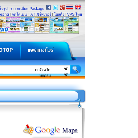
็จรูป
|
รายละเอียด Package
sting
|
จดโดเมน
|
เช่าเซิร์ฟเวอร์
|
โฮสติ้ง
|
VPS ไทย