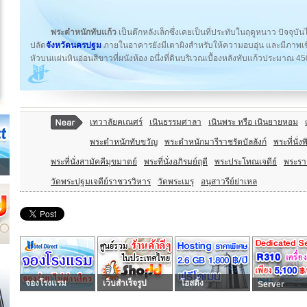
พระตำหนักทับแก้ว
เป็นตึกหลังเล็กซึ่งเคยเป็นที่ประทับในฤดูหนาว ปัจจุบ
ปลัด
จังหวัดนครปฐม
ภายในอาคารยังมีเตาผิงสำหรับให้ความอบอุ่น และมีภาพเข
หัวบนแผ่นหินอ่อนสีขาวที่ผนังห้อง อนึ่งที่ดินบริเวณเบื้องหลังทับแก้วประมาณ 45
เทวาลัยคเณศร์
เนินธรรมศาลา
เนินพระ หรือ เนินยายหอม
พระตำหนักทับขวัญ
พระตำหนักมารีราชรัตบัลลังก์
พระที่นั่
พระที่นั่งสามัคคีมุขมาตย์
พระที่นั่งอภิรมย์ฤดี
พระประโทณเจดีย์
พระรา
วัดพระปฐมเจดีย์ราชวรวิหาร
วัดพระเมรุ
อนุสาวรีย์ย่าเหล
จองโรงแรม
เว็บสำเร็จรูป
โฮสติ้ง
Server