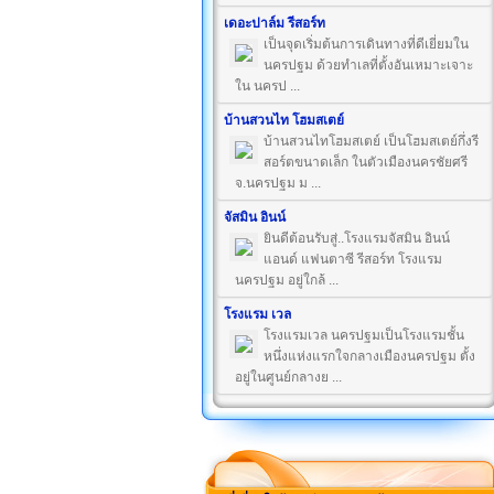
เดอะปาล์ม รีสอร์ท
เป็นจุดเริ่มต้นการเดินทางที่ดีเยี่ยมใน
นครปฐม ด้วยทำเลที่ตั้งอันเหมาะเจาะ
ใน นครป ...
บ้านสวนไท โฮมสเตย์
บ้านสวนไทโฮมสเตย์ เป็นโฮมสเตย์กึ่งรี
สอร์ตขนาดเล็ก ในตัวเมืองนครชัยศรี
จ.นครปฐม ม ...
จัสมิน อินน์
ยินดีต้อนรับสู่..โรงแรมจัสมิน อินน์
แอนด์ แฟนตาซี รีสอร์ท โรงแรม
นครปฐม อยู่ใกล้ ...
โรงแรม เวล
โรงแรมเวล นครปฐมเป็นโรงแรมชั้น
หนึ่งแห่งแรกใจกลางเมืองนครปฐม ตั้ง
อยู่ในศูนย์กลางย ...