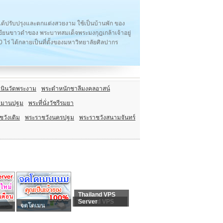
ันได้ปรับปรุงและตกแต่งสวยงาม ใช้เป็นบ้านพัก ของ
ียนขาวดำของ พระบาทสมเด็จพระมงกุฎเกล้าเจ้าอยู่
0 ไร่ ได้กลายเป็นที่ตั้งของมหาวิทยาลัยศิลปากร
เนินวัดพระงาม
พระตำหนักชาลีมงคลอาสน์
งพิมานปฐม
พระที่นั่งวัชรีรมยา
ชวังเดิม
พระราชวังนครปฐม
พระราชวังสนามจันทร์
Thailand VPS
Thailand VPS
Server
จดโดเมน