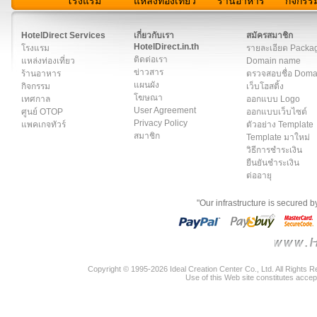
โรงแรม
แหล่งท่องเที่ยว
ร้านอาหาร
กิจกรร
สมาชิก
|
เกี่ยวกับเรา
|
ติดต่อเรา
|
แผนผัง
|
ข่าวสาร
|
User A
HotelDirect Services
เกี่ยวกับเรา
สมัครสมาชิก
HotelDirect.in.th
โรงแรม
รายละเอียด Packa
ติดต่อเรา
แหล่งท่องเที่ยว
Domain name
ข่าวสาร
ร้านอาหาร
ตรวจสอบชื่อ Dom
แผนผัง
กิจกรรม
เว็บโฮสติ้ง
โฆษณา
เทศกาล
ออกแบบ Logo
User Agreement
ศูนย์ OTOP
ออกแบบเว็บไซต์
Privacy Policy
แพคเกจทัวร์
ตัวอย่าง Template
สมาชิก
Template มาใหม่
วิธีการชำระเงิน
ยืนยันชำระเงิน
ต่ออายุ
"Our infrastructure is secured 
Copyright © 1995-2026 Ideal Creation Center Co., Ltd. All Rights 
Use of this Web site constitutes accep