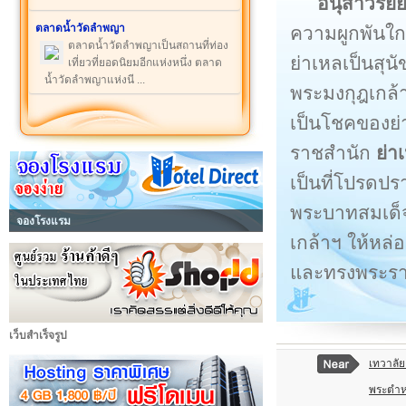
อนุสาวรีย์
ตลาดน้ำวัดลำพญา
ความผูกพันใกล
ตลาดน้ำวัดลำพญาเป็นสถานที่ท่อง
ย่าเหลเป็นสุนั
เที่ยวที่ยอดนิยมอีกแห่งหนึ่ง ตลาด
น้ำวัดลำพญาแห่งนี ...
พระมงกุฎเกล้าเ
เป็นโชคของย่
ราชสำนัก
ย่า
เป็นที่โปรดปร
พระบาทสมเด็จ
จองโรงแรม
เกล้าฯ ให้หล่อ
และทรงพระราชน
เว็บสำเร็จรูป
เทวาลั
พระตำห