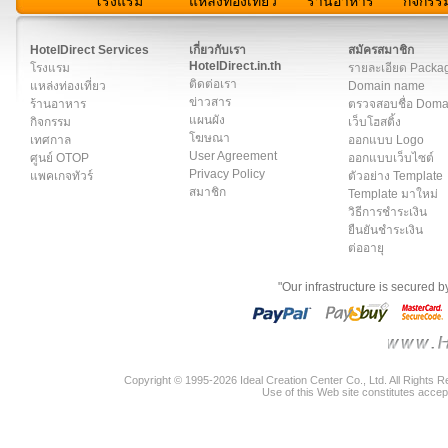
โรงแรม
แหล่งท่องเที่ยว
ร้านอาหาร
กิจกรร
สมาชิก
|
เกี่ยวกับเรา
|
ติดต่อเรา
|
แผนผัง
|
ข่าวสาร
|
User A
HotelDirect Services
เกี่ยวกับเรา
สมัครสมาชิก
HotelDirect.in.th
โรงแรม
รายละเอียด Packa
ติดต่อเรา
แหล่งท่องเที่ยว
Domain name
ข่าวสาร
ร้านอาหาร
ตรวจสอบชื่อ Dom
แผนผัง
กิจกรรม
เว็บโฮสติ้ง
โฆษณา
เทศกาล
ออกแบบ Logo
User Agreement
ศูนย์ OTOP
ออกแบบเว็บไซต์
Privacy Policy
แพคเกจทัวร์
ตัวอย่าง Template
สมาชิก
Template มาใหม่
วิธีการชำระเงิน
ยืนยันชำระเงิน
ต่ออายุ
"Our infrastructure is secured 
Copyright © 1995-2026 Ideal Creation Center Co., Ltd. All Rights 
Use of this Web site constitutes accep