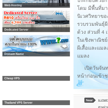
ประกอบด้วยกา
Web Hosting
โดม มีพื้นที
นิเวศวิทยาขอ
รวบรวมพันธุ์ผี
Dedicated Server
ด้วง ส่วนที่ 
ในเชิงพาณิชย
ผีเสื้อและแมล
Domain Name
แมลง
เปิดวันจัน
หน้าก่อนเข้า
Cheap VPS
ม.เกษต
Thailand VPS Server
สวนป่าส