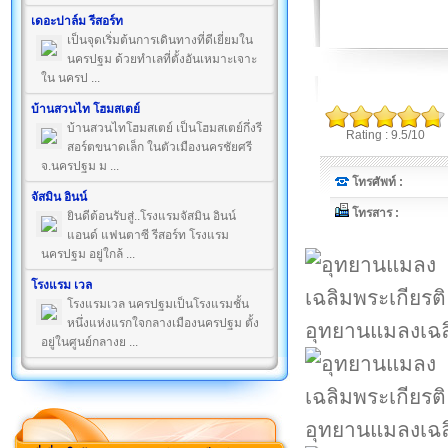
เดอะปาล์ม รีสอร์ท
เป็นจุดเริ่มต้นการเดินทางที่ดีเยี่ยมใน
นครปฐม ด้วยทำเลที่ตั้งอันเหมาะเจาะ
ใน นครป ...
บ้านสวนไท โฮมสเตย์
บ้านสวนไทโฮมสเตย์ เป็นโฮมสเตย์กึ่งรี
Rating : 9.5/10
สอร์ตขนาดเล็ก ในตัวเมืองนครชัยศรี
จ.นครปฐม ม ...
โทรศัพท์ :
จัสมิน อินน์
โทรสาร :
ยินดีต้อนรับสู่..โรงแรมจัสมิน อินน์
แอนด์ แฟนตาซี รีสอร์ท โรงแรม
นครปฐม อยู่ใกล้ ...
โรงแรม เวล
โรงแรมเวล นครปฐมเป็นโรงแรมชั้น
หนึ่งแห่งแรกใจกลางเมืองนครปฐม ตั้ง
อุทยานแมลงเฉล
อยู่ในศูนย์กลางย ...
อุทยานแมลงเฉล