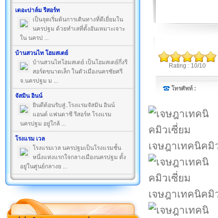
เดอะปาล์ม รีสอร์ท
เป็นจุดเริ่มต้นการเดินทางที่ดีเยี่ยมใน
นครปฐม ด้วยทำเลที่ตั้งอันเหมาะเจาะ
ใน นครป ...
บ้านสวนไท โฮมสเตย์
บ้านสวนไทโฮมสเตย์ เป็นโฮมสเตย์กึ่งรี
Rating : 10/10
สอร์ตขนาดเล็ก ในตัวเมืองนครชัยศรี
จ.นครปฐม ม ...
โทรศัพท์ :
จัสมิน อินน์
ยินดีต้อนรับสู่..โรงแรมจัสมิน อินน์
แอนด์ แฟนตาซี รีสอร์ท โรงแรม
นครปฐม อยู่ใกล้ ...
โรงแรม เวล
เจษฎาเทคนิคมิว
โรงแรมเวล นครปฐมเป็นโรงแรมชั้น
หนึ่งแห่งแรกใจกลางเมืองนครปฐม ตั้ง
อยู่ในศูนย์กลางย ...
เจษฎาเทคนิคมิว