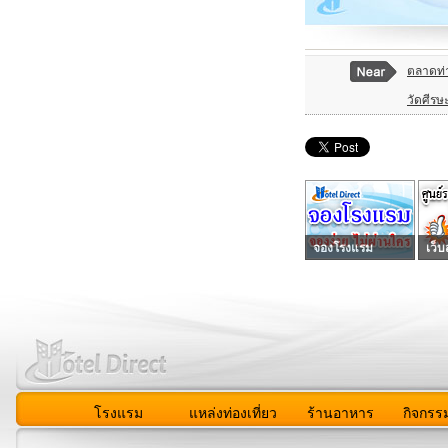
ตลาดท่
วัดศีรษ
จองโรงแรม
เว็บ
โรงแรม
แหล่งท่องเที่ยว
ร้านอาหาร
กิจกรร
สมาชิก
|
เกี่ยวกับเรา
|
ติดต่อเรา
|
แผนผัง
|
ข่าวสาร
|
User A