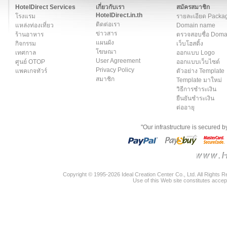
HotelDirect Services
เกี่ยวกับเรา
สมัครสมาชิก
HotelDirect.in.th
โรงแรม
รายละเอียด Packa
ติดต่อเรา
แหล่งท่องเที่ยว
Domain name
ข่าวสาร
ร้านอาหาร
ตรวจสอบชื่อ Dom
แผนผัง
กิจกรรม
เว็บโฮสติ้ง
โฆษณา
เทศกาล
ออกแบบ Logo
User Agreement
ศูนย์ OTOP
ออกแบบเว็บไซต์
Privacy Policy
แพคเกจทัวร์
ตัวอย่าง Template
สมาชิก
Template มาใหม่
วิธีการชำระเงิน
ยืนยันชำระเงิน
ต่ออายุ
"Our infrastructure is secured 
Copyright © 1995-2026 Ideal Creation Center Co., Ltd. All Rights 
Use of this Web site constitutes accep