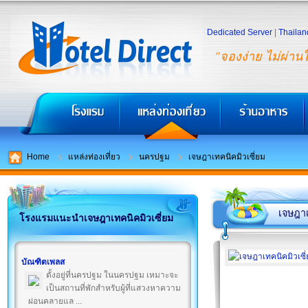
Dedicated Server
|
Thailan
"จองง่าย ไม่ผ่าน
Home
แหล่งท่องเที่ยว
นครปฐม
เจษฎาเทคนิคมิวเซี่ยม
เจษฎาเ
โรงแรมแนะนำเจษฎาเทคนิคมิวเซี่ยม
บัณฑิตเพลส
ตั้งอยู่ที่นครปฐม ในนครปฐม เหมาะจะ
เป็นสถานที่พักสำหรับผู้ที่แสวงหาความ
ผ่อนคลายแล ...