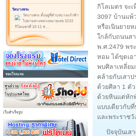
กิโลเมตร จะเ
วัดบางพระ
3097 บ้านแพ้
วัดบางพระ ตั้งอยู่ที่ตำบลบางแก้วฟ้า
ไปตามทางหลวงหมายเลข 3233
หรือเนินยายหอ
กิโลเมตรที่ 10-11 ช ...
ใกล้กับถนนสา
พ.ศ.2479 พระ
หอม ได้ขุดเอา
พบศิลาเหลี่ย
จองโรงแรม
คล้ายกับเสาป
ด้วยศิลา 1 ต
ด้วยหินแต่หัก
แบบเดียวกับท
เว็บสำเร็จรูป
และพระราชวั
ปัจจุบันเสาศิ