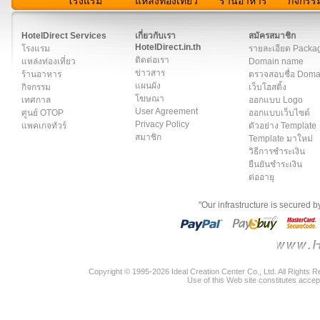
โรงแรม
แหล่งท่องเที่ยว
ร้านอาหาร
กิจกรร
สมาชิก
|
เกี่ยวกับเรา
|
ติดต่อเรา
|
แผนผัง
|
ข่าวสาร
|
User A
HotelDirect Services
เกี่ยวกับเรา
สมัครสมาชิก
HotelDirect.in.th
โรงแรม
รายละเอียด Packa
ติดต่อเรา
แหล่งท่องเที่ยว
Domain name
ข่าวสาร
ร้านอาหาร
ตรวจสอบชื่อ Dom
แผนผัง
กิจกรรม
เว็บโฮสติ้ง
โฆษณา
เทศกาล
ออกแบบ Logo
User Agreement
ศูนย์ OTOP
ออกแบบเว็บไซต์
Privacy Policy
แพคเกจทัวร์
ตัวอย่าง Template
สมาชิก
Template มาใหม่
วิธีการชำระเงิน
ยืนยันชำระเงิน
ต่ออายุ
"Our infrastructure is secured 
Copyright © 1995-2026 Ideal Creation Center Co., Ltd. All Rights 
Use of this Web site constitutes accep