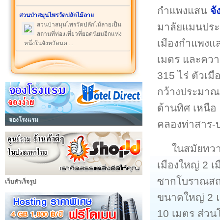
กำแพงแสน
จ
สวนป่าสมุนไพรวัดปลักไม้ลาย
มาลัยแมนประมา
สวนป่าสมุนไพรวัดปลักไม้ลายเป็น
สถานที่ท่องเที่ยวที่ยอดนิยมอีกแห่ง
เมืองกำแพงแส
หนึ่งในจังหวัดนค ...
เมตร และความ
315 ไร่ ตัวเม
กว้างประมาณ
ด้านทิศ เหนือ
จองโรงแรม
คลองท่าสาร-
ในสมัยทวารว
เมืองใหญ่ 2 เ
ซากโบราณสถา
เว็บสำเร็จรูป
ขนาดใหญ่ 2 แ
10 เมตร ส่วน