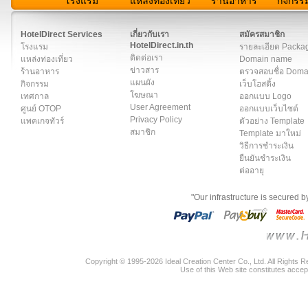
โรงแรม
แหล่งท่องเที่ยว
ร้านอาหาร
กิจกรร
สมาชิก
|
เกี่ยวกับเรา
|
ติดต่อเรา
|
แผนผัง
|
ข่าวสาร
|
User A
HotelDirect Services
เกี่ยวกับเรา
สมัครสมาชิก
HotelDirect.in.th
โรงแรม
รายละเอียด Packa
ติดต่อเรา
แหล่งท่องเที่ยว
Domain name
ข่าวสาร
ร้านอาหาร
ตรวจสอบชื่อ Dom
แผนผัง
กิจกรรม
เว็บโฮสติ้ง
โฆษณา
เทศกาล
ออกแบบ Logo
User Agreement
ศูนย์ OTOP
ออกแบบเว็บไซต์
Privacy Policy
แพคเกจทัวร์
ตัวอย่าง Template
สมาชิก
Template มาใหม่
วิธีการชำระเงิน
ยืนยันชำระเงิน
ต่ออายุ
"Our infrastructure is secured 
Copyright © 1995-2026 Ideal Creation Center Co., Ltd. All Rights 
Use of this Web site constitutes accep