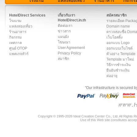
โรงแรม
แหล่งท่องเที่ยว
ร้านอาหาร
กิจกรร
สมาชิก
|
เกี่ยวกับเรา
|
ติดต่อเรา
|
แผนผัง
|
ข่าวสาร
|
User A
HotelDirect Services
เกี่ยวกับเรา
สมัครสมาชิก
HotelDirect.in.th
โรงแรม
รายละเอียด Packa
ติดต่อเรา
แหล่งท่องเที่ยว
Domain name
ข่าวสาร
ร้านอาหาร
ตรวจสอบชื่อ Dom
แผนผัง
กิจกรรม
เว็บโฮสติ้ง
โฆษณา
เทศกาล
ออกแบบ Logo
User Agreement
ศูนย์ OTOP
ออกแบบเว็บไซต์
Privacy Policy
แพคเกจทัวร์
ตัวอย่าง Template
สมาชิก
Template มาใหม่
วิธีการชำระเงิน
ยืนยันชำระเงิน
ต่ออายุ
"Our infrastructure is secured 
Copyright © 1995-2026 Ideal Creation Center Co., Ltd. All Rights 
Use of this Web site constitutes accep