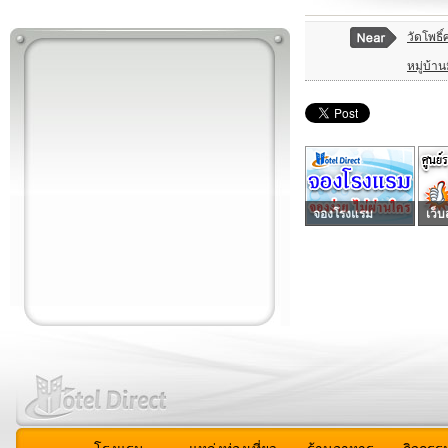
วัดโพธิ์ศ
หมู่บ้า
จองโรงแรม
เว็บ