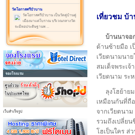
วัดโอกาสศรีบัวบาน
เที่ยวชม บ
วัดโอกาสศรีบัวบาน เป็นวัดคู่บ้านคู่
เมืองมาแต่โบราณ บริเวณกลางวัด
จะมีหอประดิษฐานพ ...
บ้านนาจอก 
ด้านซ้ายมือ เ
เวียดนามนายโ
สมเด็จพระเจ้
จองโรงแรม
เวียดนาม ระหว
ลุงโฮย้ายม
เหมือนกันที่ถื
จากเวียตนาม แ
เว็บสำเร็จรูป
รวมถึงเปลี่ยนช
โฮเป็นใคร ส่วน