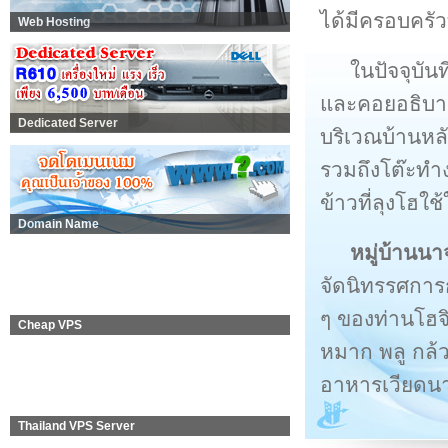
ได้มีครอบครัว
Web Hosting
ในปัจจุบันท
และคอยอธิบายปร
Dedicated Server
บริเวณบ้านหลัง
รวมถึงโต๊ะทำงาน
ข้าวที่ลุงโฮใ
Domain Name
หมู่บ้านน
จัดนิทรรศการ
ๆ ของท่านโฮจิม
Cheap VPS
หมาก พลู กล้ว
อาหารเวียดน
Thailand VPS Server