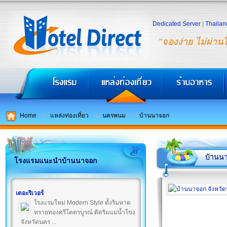
Dedicated Server
|
Thailan
"จองง่าย ไม่ผ่าน
Home
แหล่งท่องเที่ยว
นครพนม
บ้านนาจอก
บ้านน
โรงแรมแนะนำบ้านนาจอก
เดอะริเวอร์
โรงแรมใหม่ Modern Style ตั้งริมหาด
ทรายทองศรีโคตรบูรณ์ ติดริมแม่น้ำโขง
จังหวัดนคร ...