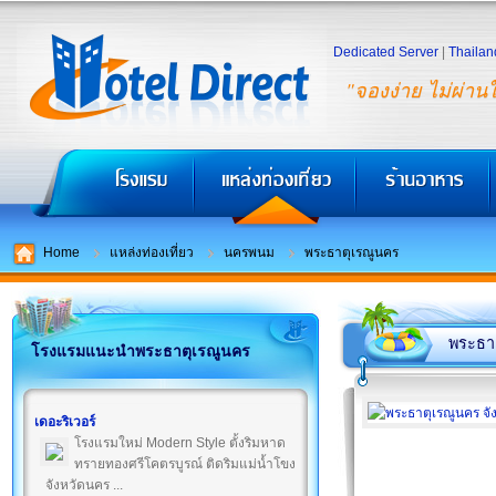
Dedicated Server
|
Thailan
"จองง่าย ไม่ผ่าน
Home
แหล่งท่องเที่ยว
นครพนม
พระธาตุเรณูนคร
พระธา
โรงแรมแนะนำพระธาตุเรณูนคร
เดอะริเวอร์
โรงแรมใหม่ Modern Style ตั้งริมหาด
ทรายทองศรีโคตรบูรณ์ ติดริมแม่น้ำโขง
จังหวัดนคร ...