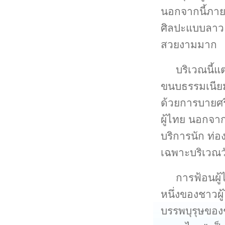
นอกจากนี้ภาย
ศิลปะแบบลาว 
สวยงามมาก
บริเวณนี้แต
ขนบธรรมเนียมป
ด้วยการบายศร
ผู้ไทย นอกจากน
บริการนัก ท่
เฉพาะบริเวณ
การฟ้อนผู
หนึ่งของชาวผู
บรรพบุรุษของช