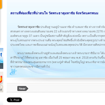
สถานที่ท่องเที่ยวที่น่าสนใจ วัดพระธาตุมหาชัย จังหวัดนครพนม
วัดพระธาตุมหาชัย
ประดิษฐานอยู่บ้านมหาชัย ตำบลมหาชัย ห่างจากตัวจ
สกลนคร ทางหลวงแผ่นดินหมายเลข 22 แล้วแยกเข้าทางหลวงหมายเลข 2276 เข้า
องค์พระธาตุสูง 37 เมตร เป็นปูชนียสถานที่สำคัญยิ่งแห่งหนึ่ง เพราะเป็นที่บรรจ
พระอุโบสถนอกจากพระประธานคือ พระพุทธไชยสิทธิ์แล้วยังมีพระพุทธรูปปางห้าม
ประเทศไทย และภาพเขียนบนฝาผนังอุโบสถแสดงพุทธประวัติ มีลวดลายศิลปกร
พระบาทสมเด็จพระเจ้าอยู่หัวและสมเด็จพระนางเจ้าพระบรมราชินีนาถ ได
สารีริกธาตุไว้ที่พระธาตุ มหาชัย เมื่อวันที่ 25 พฤษภาคม พ.ศ. 2518 ตรงกับวันขึ้น 1
ที่จำพรรษาของพระสุนทรธรรมากร (หลวงปู่คำพันธ์ โฆสปัญโญ) พระเกจิอาจารย์สายว
ชาวนครพนมและชาวอีสานทั่วไป