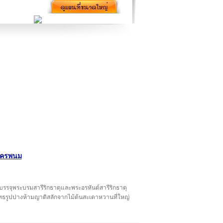
ดนครพนม
ี่บรรจุพระบรมสารีริกธาตุและพระอรหันต์สารีริกธาตุ
ทธรูปปางห้ามญาติสลักจากไม้ต้นสะเดาหวานที่ใหญ่