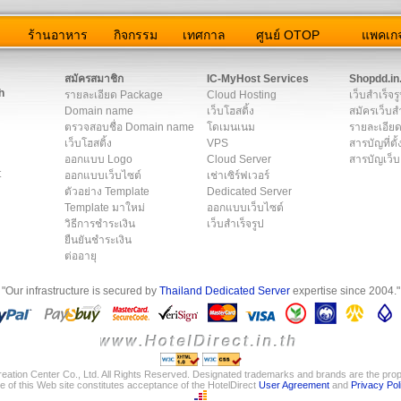
ว
ร้านอาหาร
กิจกรรม
เทศกาล
ศูนย์ OTOP
แพคเกจ
ต่อเรา
|
แผนผัง
|
ข่าวสาร
|
User Agreement
|
Privacy Policy
|
โฆษณา
สมัครสมาชิก
IC-MyHost Services
Shopdd.in
h
รายละเอียด Package
Cloud Hosting
เว็บสำเร็จร
Domain name
เว็บโฮสติ้ง
สมัครเว็บสำ
ตรวจสอบชื่อ Domain name
โดเมนเนม
รายละเอียด
เว็บโฮสติ้ง
VPS
สารบัญที่ตั้
ออกแบบ Logo
Cloud Server
สารบัญเว็บ
t
ออกแบบเว็บไซต์
เช่าเซิร์ฟเวอร์
ตัวอย่าง Template
Dedicated Server
Template มาใหม่
ออกแบบเว็บไซต์
วิธีการชำระเงิน
เว็บสำเร็จรูป
ยืนยันชำระเงิน
ต่ออายุ
"Our infrastructure is secured by
Thailand Dedicated Server
expertise since 2004."
eation Center Co., Ltd. All Rights Reserved. Designated trademarks and brands are the prope
e of this Web site constitutes acceptance of the HotelDirect
User Agreement
and
Privacy Pol