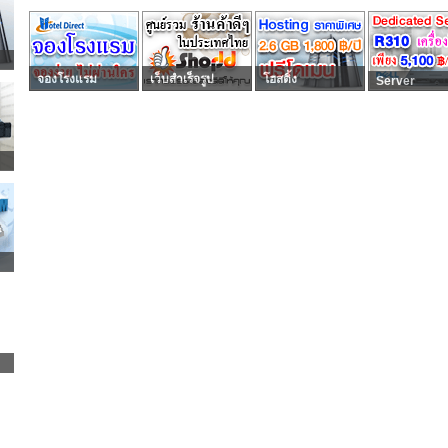
จองโรงแรม
เว็บสำเร็จรูป
โฮสติ้ง
Server