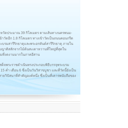
ังหวัดประมาณ 39 กิโลเมตร ตามเส้นทางนครพนม-
วัดอีก 1.8 กิโลเมตร ทางเข้าวัดเป็นถนนคอนกรีต
ุพระบรมสารีริกธาตุและพระอรหันต์สารีริกธาตุ ภายใน
ญาติสลักจากไม้ต้นสะเดาหวานที่ใหญ่ที่สุดใน
รมที่งดงามมากในภาคอีสาน
้เสด็จพระราชดำเนินทรงประกอบพิธีบรรจุพระบรม
5 ค่ำ เดือน 6 ซึ่งเป็นวันวิสาขบูชา และที่วัดนี้ยังเป็น
ิปัสนาที่สำคัญองค์หนึ่ง ซึ่งเป็นที่เคารพนับถือของ