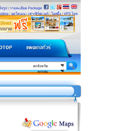
็จรูป
|
รายละเอียด Package
sting
|
จดโดเมน
|
เช่าเซิร์ฟเวอร์
|
โฮสติ้ง
|
VPS ไทย