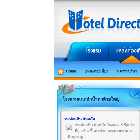
Home
แหล่งท่องเที่ยว
นครราชสีมา
โรงแรมแนะนำน้ำตกห้วยใหญ่
กระท่อมหิน นันทภัค
กระท่อมหิน นันทภัค โรงแรม & รีสอร์ท
ที่ถูกสร้างขึ้นมาท่ามกลางหุบเขาและ
เนินทุ่งหญ ...