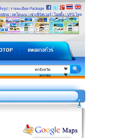
็จรูป
|
รายละเอียด Package
sting
|
จดโดเมน
|
เช่าเซิร์ฟเวอร์
|
โฮสติ้ง
|
VPS ไทย