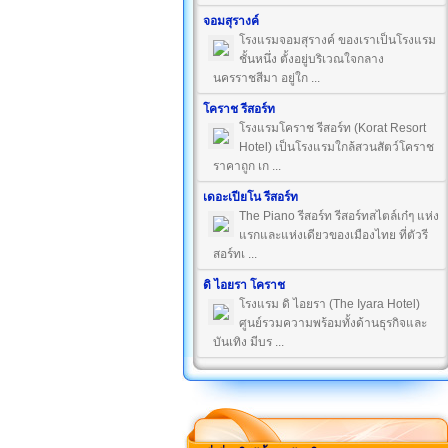
จอมสุรางค์
โรงแรมจอมสุรางค์ ของเราเป็นโรงแรม
ชั้นหนึ่ง ตั้งอยู่บริเวณใจกลาง
นครราชสีมา อยู่ใก ...
โคราช รีสอร์ท
โรงแรมโคราช รีสอร์ท (Korat Resort
Hotel) เป็นโรงแรมใกล้สวนสัตว์โคราช
ราคาถูก เก ...
เดอะเปียโน รีสอร์ท
The Piano รีสอร์ท รีสอร์ทสไตล์เก๋ๆ แห่ง
แรกและแห่งเดียวของเมืองไทย ที่ตัวรี
สอร์ทเ ...
ดิ ไอยรา โคราช
โรงแรม ดิ ไอยรา (The Iyara Hotel)
ศูนย์รวมความพร้อมทั้งด้านธุรกิจและ
บันเทิง มีบร ...