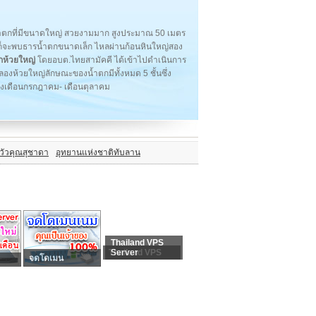
นน้ำตกที่มีขนาดใหญ่ สวยงามมาก สูงประมาณ 50 เมตร
 ก็จะพบธารน้ำตกขนาดเล็ก ไหลผ่านก้อนหินใหญ่สอง
กห้วยใหญ่
โดยอบต.ไทยสามัคคี ได้เข้าไปดำเนินการ
คลองห้วยใหญ่ลักษณะของน้ำตกมีทั้งหมด 5 ชั้นซึ่ง
ช่วงเดือนกรกฎาคม- เดือนตุลาคม
วัวคุณสุชาดา
อุทยานแห่งชาติทับลาน
Thailand VPS
Thailand VPS
Server
จดโดเมน