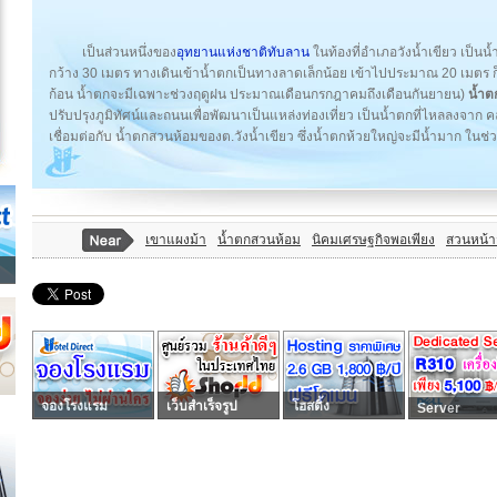
เป็นส่วนหนึ่งของ
อุทยานแห่งชาติทับลาน
ในท้องที่อำเภอวังน้ำเขียว เป็
กว้าง 30 เมตร ทางเดินเข้าน้ำตกเป็นทางลาดเล็กน้อย เข้าไปประมาณ 20 เมตร
ก้อน น้ำตกจะมีเฉพาะช่วงฤดูฝน ประมาณเดือนกรกฎาคมถึงเดือนกันยายน)
น้ำต
ปรับปรุงภูมิทัศน์และถนนเพื่อพัฒนาเป็นแหล่งท่องเที่ยว เป็นน้ำตกที่ไหลลงจาก 
เชื่อมต่อกับ น้ำตกสวนห้อมของต.วังน้ำเขียว ซึ่งน้ำตกห้วยใหญ่จะมีน้ำมาก ใน
เขาแผงม้า
น้ำตกสวนห้อม
นิคมเศรษฐกิจพอเพียง
สวนหน้า
จองโรงแรม
เว็บสำเร็จรูป
โฮสติ้ง
Server