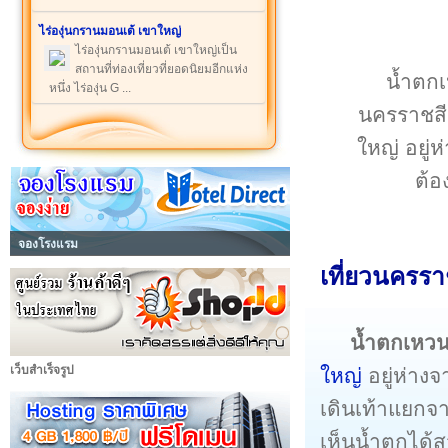
ไร่องุ่นกรานมอนเต้ เขาใหญ่
ไร่องุ่นกรานมอนเต้ เขาใหญ่เป็น
สถานที่ท่องเที่ยวที่ยอดนิยมอีกแห่ง
น้ำตกเ
หนึ่ง ไร่องุ่น G ...
นครราชสี
ใหญ่ อยู่
ต้อ
จองโรงแรม
เที่ยวนครร
น้ำตกเหว
เว็บสำเร็จรูป
ใหญ่
อยู่ห่าง
เดินเท้าแยกจ
เห็นน้ำตกได้ส