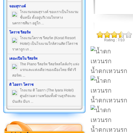
จอมสุรางค์
โรงแรมจอมสุรางค์ ของเราเป็นโรงแรม
ชั้นหนึ่ง ตั้งอยู่บริเวณใจกลาง
นครราชสีมา อยู่ใก ...
โคราช รีสอร์ท
โรงแรมโคราช รีสอร์ท (Korat Resort
Rating : 7/10
Hotel) เป็นโรงแรมใกล้สวนสัตว์โคราช
ราคาถูก เก ...
เดอะเปียโน รีสอร์ท
The Piano รีสอร์ท รีสอร์ทสไตล์เก๋ๆ แห่ง
น้ำตกเหวนรก
แรกและแห่งเดียวของเมืองไทย ที่ตัวรี
สอร์ทเ ...
ดิ ไอยรา โคราช
โรงแรม ดิ ไอยรา (The Iyara Hotel)
ศูนย์รวมความพร้อมทั้งด้านธุรกิจและ
น้ำตกเหวนรก
บันเทิง มีบร ...
น้ำตกเหวนรก