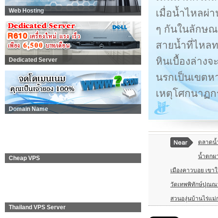
เมื่อน้ำไหลผ่าน
Web Hosting
ๆ กันในลักษณ
สายน้ำที่ไหลท
หินเบื้องล่าง
Dedicated Server
นรกเป็นเขตหาก
เหตุโศกนาฏกร
Domain Name
ตลาดน้
น้ำตกผา
Cheap VPS
เมืองคาวบอย เขาใ
วัดเทพพิทักษ์ปุณ
สวนองุ่นบ้านไร่แม่
Thailand VPS Server