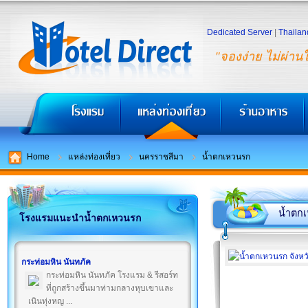
Dedicated Server
|
Thailan
"จองง่าย ไม่ผ่าน
Home
แหล่งท่องเที่ยว
นครราชสีมา
น้ำตกเหวนรก
น้ำตก
โรงแรมแนะนำน้ำตกเหวนรก
กระท่อมหิน นันทภัค
กระท่อมหิน นันทภัค โรงแรม & รีสอร์ท
ที่ถูกสร้างขึ้นมาท่ามกลางหุบเขาและ
เนินทุ่งหญ ...