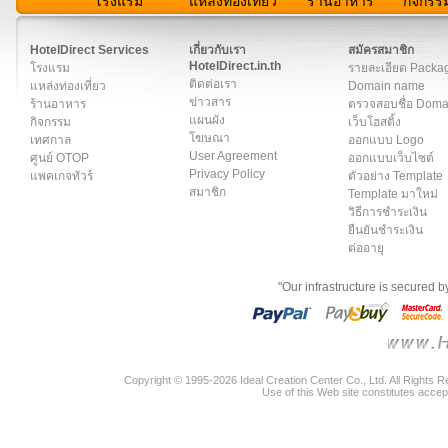
โรงแรม
แหล่งท่องเที่ยว
ร้านอาหาร
กิจกรร
สมาชิก
|
เกี่ยวกับเรา
|
ติดต่อเรา
|
แผนผัง
|
ข่าวสาร
|
User A
HotelDirect Services
เกี่ยวกับเรา
สมัครสมาชิก
HotelDirect.in.th
โรงแรม
รายละเอียด Packa
ติดต่อเรา
แหล่งท่องเที่ยว
Domain name
ข่าวสาร
ร้านอาหาร
ตรวจสอบชื่อ Dom
แผนผัง
กิจกรรม
เว็บโฮสติ้ง
โฆษณา
เทศกาล
ออกแบบ Logo
User Agreement
ศูนย์ OTOP
ออกแบบเว็บไซต์
Privacy Policy
แพคเกจทัวร์
ตัวอย่าง Template
สมาชิก
Template มาใหม่
วิธีการชำระเงิน
ยืนยันชำระเงิน
ต่ออายุ
"Our infrastructure is secured 
Copyright © 1995-2026 Ideal Creation Center Co., Ltd. All Rights 
Use of this Web site constitutes accep