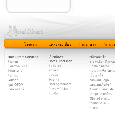
โรงแรม
แหล่งท่องเที่ยว
ร้านอาหาร
กิจกรร
สมาชิก
|
เกี่ยวกับเรา
|
ติดต่อเรา
|
แผนผัง
|
ข่าวสาร
|
User A
HotelDirect Services
เกี่ยวกับเรา
สมัครสมาชิก
HotelDirect.in.th
โรงแรม
รายละเอียด Packa
ติดต่อเรา
แหล่งท่องเที่ยว
Domain name
ข่าวสาร
ร้านอาหาร
ตรวจสอบชื่อ Dom
แผนผัง
กิจกรรม
เว็บโฮสติ้ง
โฆษณา
เทศกาล
ออกแบบ Logo
User Agreement
ศูนย์ OTOP
ออกแบบเว็บไซต์
Privacy Policy
แพคเกจทัวร์
ตัวอย่าง Template
สมาชิก
Template มาใหม่
วิธีการชำระเงิน
ยืนยันชำระเงิน
ต่ออายุ