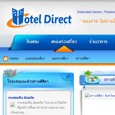
Dedicated Server
|
Thailan
"จองง่าย ไม่ผ่าน
Home
แหล่งท่องเที่ยว
นครราชสีมา
ปรางค์สีดา
ปรางค์
โรงแรมแนะนำปรางค์สีดา
กระท่อมหิน นันทภัค
กระท่อมหิน นันทภัค โรงแรม & รีสอร์ท
ที่ถูกสร้างขึ้นมาท่ามกลางหุบเขาและ
เนินทุ่งหญ ...