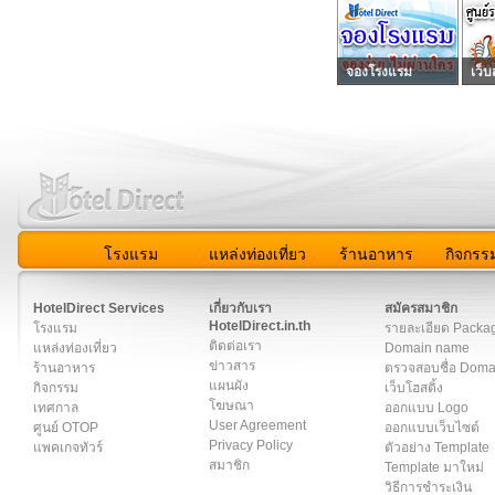
จองโรงแรม
เว็บ
โรงแรม
แหล่งท่องเที่ยว
ร้านอาหาร
กิจกรร
สมาชิก
|
เกี่ยวกับเรา
|
ติดต่อเรา
|
แผนผัง
|
ข่าวสาร
|
User A
HotelDirect Services
เกี่ยวกับเรา
สมัครสมาชิก
HotelDirect.in.th
โรงแรม
รายละเอียด Packa
ติดต่อเรา
แหล่งท่องเที่ยว
Domain name
ข่าวสาร
ร้านอาหาร
ตรวจสอบชื่อ Dom
แผนผัง
กิจกรรม
เว็บโฮสติ้ง
โฆษณา
เทศกาล
ออกแบบ Logo
User Agreement
ศูนย์ OTOP
ออกแบบเว็บไซต์
Privacy Policy
แพคเกจทัวร์
ตัวอย่าง Template
สมาชิก
Template มาใหม่
วิธีการชำระเงิน