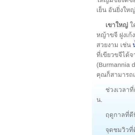
เย็น อันยิ่งใ
เขาใหญ่
ใค
หญ้าขจี ฝูงเก
สวยงาม เช่น
ที่เขียวขจีได้
(Burmannia di
คุณก็สามารถเ
ช่วงเวลาที
น.
ฤดูกาลที่ด
จุดชมวิวที่ด