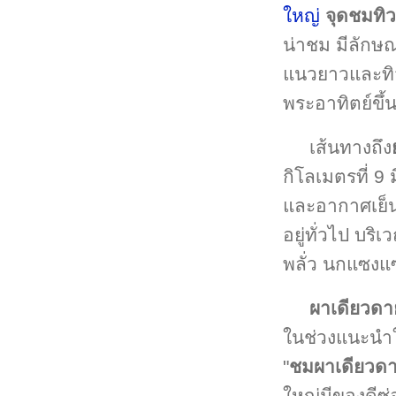
ใหญ่
จุดชมทิว
น่าชม มีลักษณ
แนวยาวและทิว
พระอาทิตย์ขึ้
เส้นทางถึง
กิโลเมตรที่ 9 
และอากาศเย็น
อยู่ทั่วไป บร
พลั่ว นกแซงแซ
ผาเดียวดา
ในช่วงแนะนำให
"
ชมผาเดียวด
ใหญ่มีของดีซ่