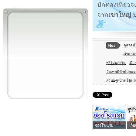
นักท่องเที่ยวจ
จาก
เขาใหญ่
ม
ตลาดน้
น้ำตกผา
พรีโมพอสโต
เมื
วัดเทพพิทักษ์ปุณ
สวนองุ่นบ้านไร่แม่
จองโรงแรม
เว็บ