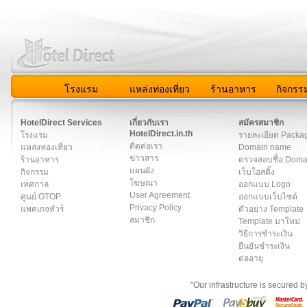
โรงแรม
แหล่งท่องเที่ยว
ร้านอาหาร
กิจกรร
สมาชิก
|
เกี่ยวกับเรา
|
ติดต่อเรา
|
แผนผัง
|
ข่าวสาร
|
User A
HotelDirect Services
เกี่ยวกับเรา
สมัครสมาชิก
HotelDirect.in.th
โรงแรม
รายละเอียด Packa
ติดต่อเรา
แหล่งท่องเที่ยว
Domain name
ข่าวสาร
ร้านอาหาร
ตรวจสอบชื่อ Dom
แผนผัง
กิจกรรม
เว็บโฮสติ้ง
โฆษณา
เทศกาล
ออกแบบ Logo
User Agreement
ศูนย์ OTOP
ออกแบบเว็บไซต์
Privacy Policy
แพคเกจทัวร์
ตัวอย่าง Template
สมาชิก
Template มาใหม่
วิธีการชำระเงิน
ยืนยันชำระเงิน
ต่ออายุ
"Our infrastructure is secured 