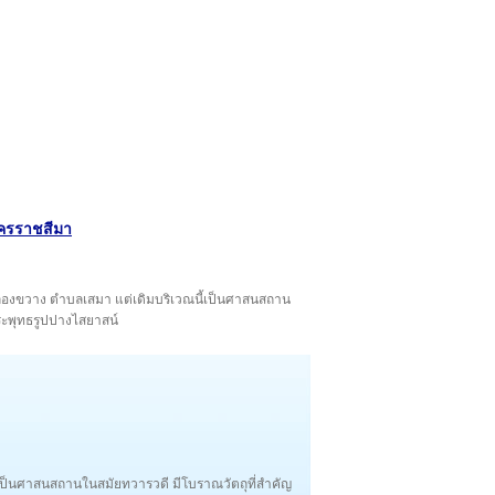
นครราชสีมา
บ้านคลองขวาง ตำบลเสมา แต่เดิมบริเวณนี้เป็นศาสนสถาน
ระพุทธรูปปางไสยาสน์
ี้เป็นศาสนสถานในสมัยทวารวดี มีโบราณวัตถุที่สำคัญ