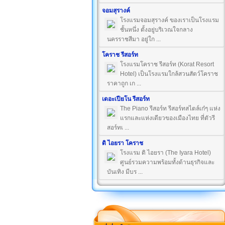
จอมสุรางค์
โรงแรมจอมสุรางค์ ของเราเป็นโรงแรม
ชั้นหนึ่ง ตั้งอยู่บริเวณใจกลาง
นครราชสีมา อยู่ใก ...
โคราช รีสอร์ท
โรงแรมโคราช รีสอร์ท (Korat Resort
Hotel) เป็นโรงแรมใกล้สวนสัตว์โคราช
ราคาถูก เก ...
เดอะเปียโน รีสอร์ท
The Piano รีสอร์ท รีสอร์ทสไตล์เก๋ๆ แห่ง
แรกและแห่งเดียวของเมืองไทย ที่ตัวรี
สอร์ทเ ...
ดิ ไอยรา โคราช
โรงแรม ดิ ไอยรา (The Iyara Hotel)
ศูนย์รวมความพร้อมทั้งด้านธุรกิจและ
บันเทิง มีบร ...