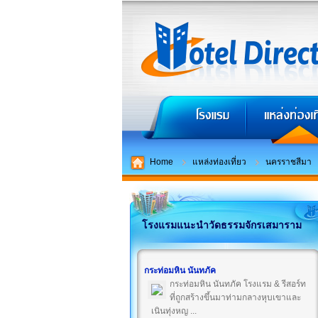
Home
แหล่งท่องเที่ยว
นครราชสีมา
โรงแรมแนะนำวัดธรรมจักรเสมาราม
กระท่อมหิน นันทภัค
กระท่อมหิน นันทภัค โรงแรม & รีสอร์ท
ที่ถูกสร้างขึ้นมาท่ามกลางหุบเขาและ
เนินทุ่งหญ ...