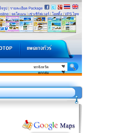
็จรูป
|
รายละเอียด Package
sting
|
จดโดเมน
|
เช่าเซิร์ฟเวอร์
|
โฮสติ้ง
|
VPS ไทย