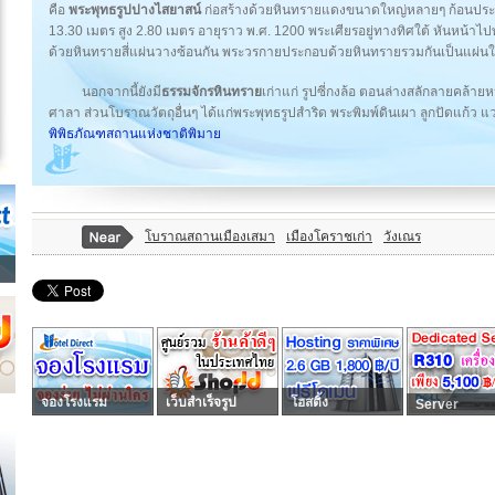
คือ
พระพุทธรูปปางไสยาสน์
ก่อสร้างด้วยหินทรายแดงขนาดใหญ่หลายๆ ก้อนประก
13.30 เมตร สูง 2.80 เมตร อายุราว พ.ศ. 1200 พระเศียรอยู่ทางทิศใต้ หันหน้า
ด้วยหินทรายสี่แผ่นวางซ้อนกัน พระวรกายประกอบด้วยหินทรายรวมกันเป็นแผ่นใ
นอกจากนี้ยังมี
ธรรมจักรหินทราย
เก่าแก่ รูปซี่กงล้อ ตอนล่างสลักลายคล้ายหน
ศาลา ส่วนโบราณวัตถุอื่นๆ ได้แก่พระพุทธรูปสำริด พระพิมพ์ดินเผา ลูกปัดแก้ว แวด
พิพิธภัณฑสถานแห่งชาติพิมาย
โบราณสถานเมืองเสมา
เมืองโคราชเก่า
วังเณร
จองโรงแรม
เว็บสำเร็จรูป
โฮสติ้ง
Server