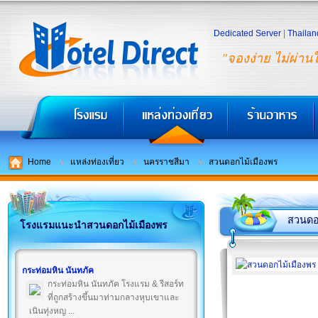
Dedicated Server
|
Thailan
"จองง่าย ไม่ผ่าน
Home
แหล่งท่องเที่ยว
นครราชสีมา
สวนดอกไม้เมืองพร
สวนดอ
โรงแรมแนะนำสวนดอกไม้เมืองพร
กระท่อมหิน นันทภัค
กระท่อมหิน นันทภัค โรงแรม & รีสอร์ท
ที่ถูกสร้างขึ้นมาท่ามกลางหุบเขาและ
เนินทุ่งหญ ...