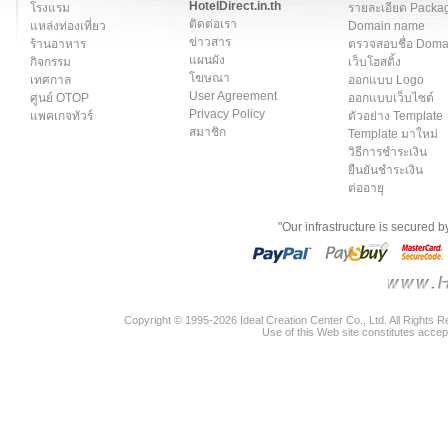
HotelDirect.in.th
โรงแรม
รายละเอียด Packa
ติดต่อเรา
แหล่งท่องเที่ยว
Domain name
ข่าวสาร
ร้านอาหาร
ตรวจสอบชื่อ Dom
แผนผัง
กิจกรรม
เว็บโฮสติ้ง
โฆษณา
เทศกาล
ออกแบบ Logo
User Agreement
ศูนย์ OTOP
ออกแบบเว็บไซต์
Privacy Policy
แพคเกจทัวร์
ตัวอย่าง Template
สมาชิก
Template มาใหม่
วิธีการชำระเงิน
ยืนยันชำระเงิน
ต่ออายุ
"Our infrastructure is secured 
Copyright © 1995-2026 Ideal Creation Center Co., Ltd. All Rights 
Use of this Web site constitutes accep