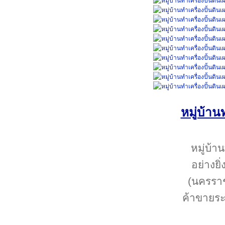
หมู่บ้าน
หมู่บ้า
อย่างย
(นครราช
ค้าขายระ