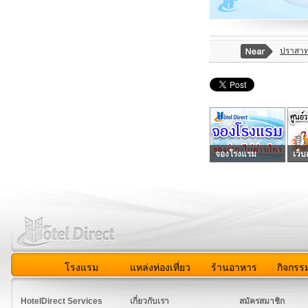
ปราสา
จองโรงแรม
เว็บ
โรงแรม
แหล่งท่องเที่ยว
ร้านอาหาร
กิจกรร
สมาชิก
|
เกี่ยวกับเรา
|
ติดต่อเรา
|
แผนผัง
|
ข่าวสาร
|
User A
HotelDirect Services
เกี่ยวกับเรา
สมัครสมาชิก