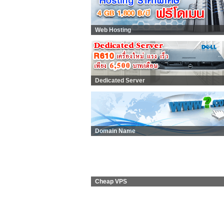
Web Hosting
Dedicated Server
Domain Name
Cheap VPS