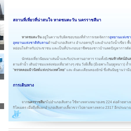
สถานที่เที่ยวที่น่าสนใจ หาดชมตะวัน นครราชสีมา
หาดชมตะวัน
อยู่ในความรับผิดชอบของที่ทำการเขตจัดการ
อุทยานแห่งชา
อุทยานแห่งชาติทับลาน
ด้านอำเภอเสิงสาง อำเภอครบุรี และอำเภอวังน้ำเขียว พื้น
หย่อนใจสำหรับประชาชน และเป็นที่ประกอบอาชีพของชาวบ้านลดปัญหาการตัด
นักท่องเที่ยวนิยมมาเล่นน้ำและรับประทานอาหาร รวมทั้งยัง
ชมทิวทัศน์อั
ตามลำน้ำ เดินป่าชมแหล่งท่องเที่ยวต่างๆ เช่น วังผีเสื้อ (มีเฉพาะในฤดูหนาว) ถ้ำพร
"
พรรคคอมมิวนิสต์แห่งประเทศไทย
" และ ต้นตะเคียนทองยักษ์ ซึ่งสันนิษฐานว่า
การเดินทาง
จาก
นครราชสีมา
ไปอำเภอเสิงสาง ใช้ทางหลวงหมายเลข 224 ต่อด้วยทาง
กิโลเมตร เมื่อถึงสี่แยกอำเภอเสิงสางเลี้ยวขวาไปตามทางหลวง 2317 อีกประมา