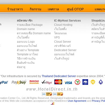
ว
ร้านอาหาร
กิจกรรม
เทศกาล
ศูนย์ OTOP
แพคเกจ
ต่อเรา
|
แผนผัง
|
ข่าวสาร
|
User Agreement
|
Privacy Policy
|
โฆษณา
สมัครสมาชิก
IC-MyHost Services
Shopdd.in
h
รายละเอียด Package
Cloud Hosting
เว็บสำเร็จร
Domain name
เว็บโฮสติ้ง
สมัครเว็บสำ
ตรวจสอบชื่อ Domain name
โดเมนเนม
รายละเอียด
เว็บโฮสติ้ง
VPS
สารบัญที่ตั้
ออกแบบ Logo
Cloud Server
สารบัญเว็บ
t
ออกแบบเว็บไซต์
เช่าเซิร์ฟเวอร์
ตัวอย่าง Template
Dedicated Server
Template มาใหม่
ออกแบบเว็บไซต์
วิธีการชำระเงิน
เว็บสำเร็จรูป
ยืนยันชำระเงิน
ต่ออายุ
"Our infrastructure is secured by
Thailand Dedicated Server
expertise since 2004."
eation Center Co., Ltd. All Rights Reserved. Designated trademarks and brands are the prope
e of this Web site constitutes acceptance of the HotelDirect
User Agreement
and
Privacy Pol