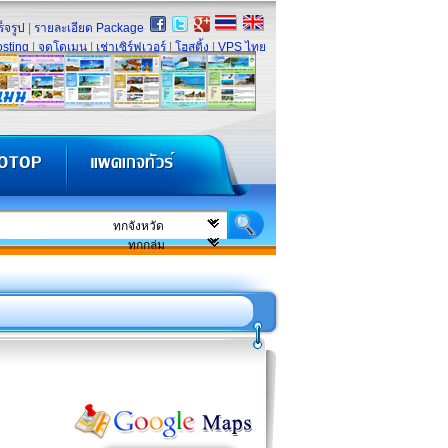
็จรูป
|
รายละเอียด Package
sting
|
จดโดเมน
|
เช่าเซิร์ฟเวอร์
|
โฮสติ้ง
|
VPS ไทย