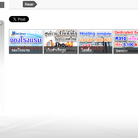
จองโรงแรม
เว็บสำเร็จรูป
โฮสติ้ง
Server