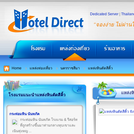
Dedicated Server
|
Thailan
"จองง่าย ไม่ผ่าน
Home
แหล่งท่องเที่ยว
นครราชสีมา
แหล่งหินตัดสีคิ้ว
แหล่งหิ
โรงแรมแนะนำแหล่งหินตัดสีคิ้ว
กระท่อมหิน นันทภัค
กระท่อมหิน นันทภัค โรงแรม & รีสอร์ท
ที่ถูกสร้างขึ้นมาท่ามกลางหุบเขาและ
เนินทุ่งหญ ...