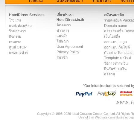
โรงแรม
แหล่งท่องเที่ยว
ร้านอาหาร
กิจกรร
สมาชิก
|
เกี่ยวกับเรา
|
ติดต่อเรา
|
แผนผัง
|
ข่าวสาร
|
User A
HotelDirect Services
เกี่ยวกับเรา
สมัครสมาชิก
HotelDirect.in.th
โรงแรม
รายละเอียด Packa
ติดต่อเรา
แหล่งท่องเที่ยว
Domain name
ข่าวสาร
ร้านอาหาร
ตรวจสอบชื่อ Dom
แผนผัง
กิจกรรม
เว็บโฮสติ้ง
โฆษณา
เทศกาล
ออกแบบ Logo
User Agreement
ศูนย์ OTOP
ออกแบบเว็บไซต์
Privacy Policy
แพคเกจทัวร์
ตัวอย่าง Template
สมาชิก
Template มาใหม่
วิธีการชำระเงิน
ยืนยันชำระเงิน
ต่ออายุ
"Our infrastructure is secured 
Copyright © 1995-2026 Ideal Creation Center Co., Ltd. All Rights 
Use of this Web site constitutes accep