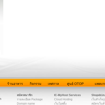
ว
ร้านอาหาร
กิจกรรม
เทศกาล
ศูนย์ OTOP
แพคเกจ
ต่อเรา
|
แผนผัง
|
ข่าวสาร
|
User Agreement
|
Privacy Policy
|
โฆษณา
สมัครสมาชิก
IC-MyHost Services
Shopdd.in
h
รายละเอียด Package
Cloud Hosting
เว็บสำเร็จร
Domain name
เว็บโฮสติ้ง
สมัครเว็บสำ