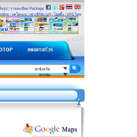
็จรูป
|
รายละเอียด Package
sting
|
จดโดเมน
|
เช่าเซิร์ฟเวอร์
|
โฮสติ้ง
|
VPS ไทย