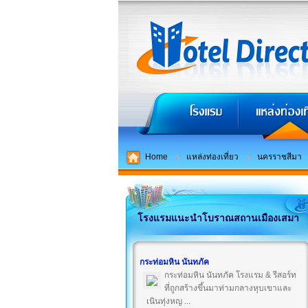
Home
แหล่งท่องเที่ยว
นครราชสีมา
โรงแรมแนะนำโบราณสถานเมืองเสมา
กระท่อมหิน นันทภัค
กระท่อมหิน นันทภัค โรงแรม & รีสอร์ท
ที่ถูกสร้างขึ้นมาท่ามกลางหุบเขาและ
เนินทุ่งหญ ...