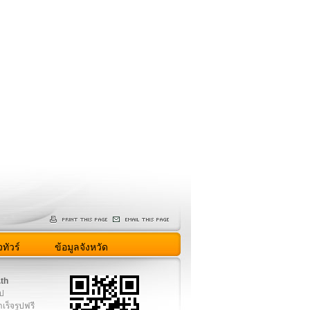
ทัวร์
ข้อมูลจังหวัด
.th
ูป
เร็จรูปฟรี