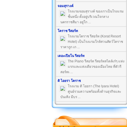
จอมสุรางค์
โรงแรมจอมสุรางค์ ของเราเป็นโรงแรม
ชั้นหนึ่ง ตั้งอยู่บริเวณใจกลาง
นครราชสีมา อยู่ใก ...
โคราช รีสอร์ท
โรงแรมโคราช รีสอร์ท (Korat Resort
Hotel) เป็นโรงแรมใกล้สวนสัตว์โคราช
ราคาถูก เก ...
เดอะเปียโน รีสอร์ท
The Piano รีสอร์ท รีสอร์ทสไตล์เก๋ๆ แห่ง
แรกและแห่งเดียวของเมืองไทย ที่ตัวรี
สอร์ทเ ...
ดิ ไอยรา โคราช
โรงแรม ดิ ไอยรา (The Iyara Hotel)
ศูนย์รวมความพร้อมทั้งด้านธุรกิจและ
บันเทิง มีบร ...