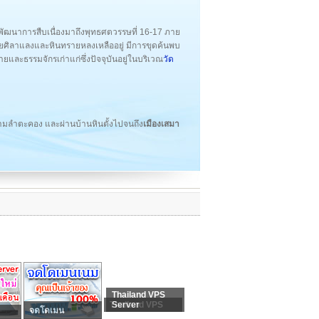
ีพัฒนาการสืบเนื่องมาถึงพุทธศตวรรษที่ 16-17 ภาย
ิลาแลงและหินทรายหลงเหลืออยู่ มีการขุดค้นพบ
และธรรมจักรเก่าแก่ซึ่งปัจจุบันอยู่ในบริเวณ
วัด
ามลำตะคอง และผ่านบ้านหินตั้งไปจนถึง
เมืองเสมา
Thailand VPS
Thailand VPS
Server
จดโดเมน