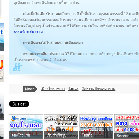
คูเมืองและกำแพงดินล้อมรอบเป็นบางส่วน
เมืองนี้เป็น
เมืองโบราณ
สมัยทวารวดี ตั้งขึ้นในราวพุทธศตวรรษที่ 12 และม
ใต้อิทธิพลของวัฒนธรรมขอมโบราณ บริเวณเมืองเสมามีซากโบราณสถานก่อด้วยศ
โบราณวัตถุต่างๆ เป็นจำนวนมาก ที่ได้รับความสนใจมากที่สุดคือ พระนอนหินทราย
ธรรมจักรเสมาราม
การเดินทางไปโบราณสถานเมืองเสมา
จาก
นครราชสีมา
ประมาณ 37 กิโลเมตร จากตลาดอำเภอสูงเนิน เดินทางข้
เป็นระยะทางประมาณ 4 กิโลเมตร
เมืองโคราชเก่า
วังเณร
วัดธรรมจักรเสมาราม
จองโรงแรม
เว็บสำเร็จรูป
โฮสติ้ง
Server