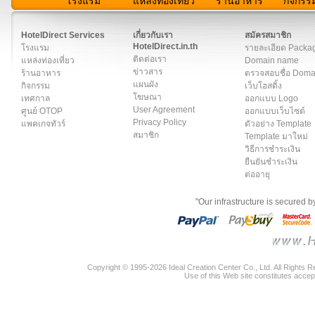
โรงแรม
แหล่งท่องเที่ยว
ร้านอาหาร
กิจกรร
สมาชิก
|
เกี่ยวกับเรา
|
ติดต่อเรา
|
แผนผัง
|
ข่าวสาร
|
User A
HotelDirect Services
เกี่ยวกับเรา
สมัครสมาชิก
HotelDirect.in.th
โรงแรม
รายละเอียด Packa
ติดต่อเรา
แหล่งท่องเที่ยว
Domain name
ข่าวสาร
ร้านอาหาร
ตรวจสอบชื่อ Dom
แผนผัง
กิจกรรม
เว็บโฮสติ้ง
โฆษณา
เทศกาล
ออกแบบ Logo
User Agreement
ศูนย์ OTOP
ออกแบบเว็บไซต์
Privacy Policy
แพคเกจทัวร์
ตัวอย่าง Template
สมาชิก
Template มาใหม่
วิธีการชำระเงิน
ยืนยันชำระเงิน
ต่ออายุ
"Our infrastructure is secured 
Copyright © 1995-2026 Ideal Creation Center Co., Ltd. All Rights 
Use of this Web site constitutes accep