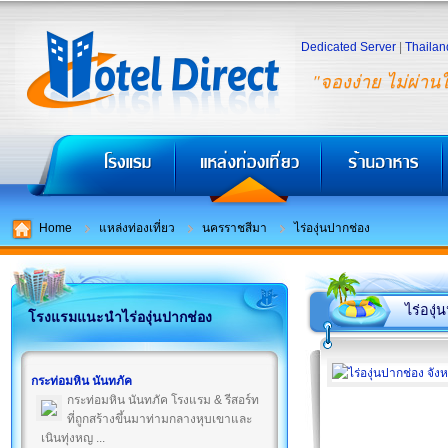
Dedicated Server
|
Thailan
"จองง่าย ไม่ผ่าน
Home
แหล่งท่องเที่ยว
นครราชสีมา
ไร่องุ่นปากช่อง
ไร่องุ
โรงแรมแนะนำไร่องุ่นปากช่อง
กระท่อมหิน นันทภัค
กระท่อมหิน นันทภัค โรงแรม & รีสอร์ท
ที่ถูกสร้างขึ้นมาท่ามกลางหุบเขาและ
เนินทุ่งหญ ...