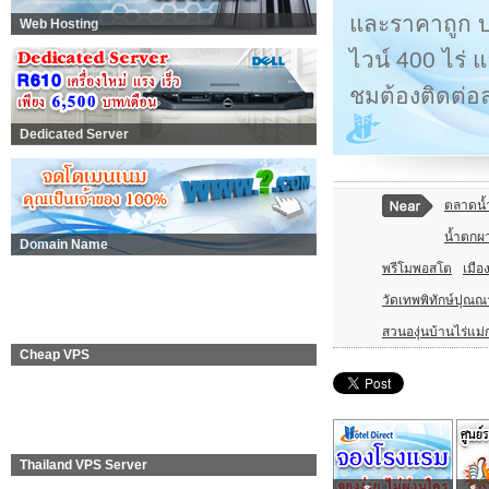
และราคาถูก บนพ
Web Hosting
ไวน์ 400 ไร่ 
ชมต้องติดต่อล่
Dedicated Server
ตลาดน้
น้ำตกผา
Domain Name
พรีโมพอสโต
เมื
วัดเทพพิทักษ์ปุณ
สวนองุ่นบ้านไร่แม่
Cheap VPS
Thailand VPS Server