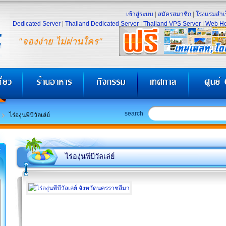
เข้าสู่ระบบ
|
สมัครสมาชิก
|
โรงแรมสำเร
Dedicated Server
|
Thailand Dedicated Server
|
Thailand VPS Server
|
Web Ho
"จองง่าย ไม่ผ่านใคร"
search
ไร่องุ่นพีบีวัลเล่ย์
ไร่องุ่นพีบีวัลเล่ย์