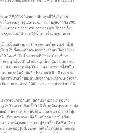
พร้อมซื้อ
ผลองุ่น
สดและผลิตภัณฑ์ อาทิ น้ำองุ่น น้ำ
ั้งหมด 2,500 ไร่ โดยแบ่งเป็น
องุ่น
ที่ใช้ผลิตไวน์
พื้นที่ในการปลูก
องุ่นแดง
จะมากกว่า
องุ่นขาว
คือ 300
( Vertical Shoot Positioning) ภายใต้การเลี้ยง
็นมาตรฐานและใช้ระบบให้น้ำแบบน้ำหยดตามสาย
่น
ไวน์เป็นอย่างมากเริ่มจากหมอกในตอนเช้าซึ่งมี
8โมงเช้า ซึ่งจะแตกต่างจากทางภาคเหนือของไทย
 โมงเช้าซึ่งเป็นสภาวะที่เสี่ยงต่อโรคเชื้อรา
อุดมสมบูรณ์ของผืนป่าดงพญาเย็นก็นับว่าเหมาะสม
ี่มีความอุดมสมบูรณ์สูงมีแร่ธาตุและอาหารที่จำเป็น
ยวปนร่วนและมีหน้าดินลึกประมาณ 0.5-1.5 เมตร ถัด
ัติการระบายน้ำของดินนั้นจัดว่าปานกลางเนื่องจากมี
เขา มีความลาดชันทำให้เกิดการระบายน้ำหน้าดินได้
ม่หนาวถึงขนาดอุณหภูมิติดลบและยาวนานอย่าง
ิญเติบโตตลอดเกือบทั้งปี วิธีเลี้ยงดู
ต้นองุ่น
ของเราคือ
ะยะพักต้นซึ่งจะปล่อย
ต้นองุ่น
ไว้เฉยๆโดยมีการให้ปุ๋ย
รกในเดือนพฤษภาคมซึ่งเป็นหน้าฝน ช่วงนี้เปรียบ
กตาครั้งแรกและจะเข้าสู่ช่วงเลี้ยง กิ่ง ซึ่งเปรียบ
่อดอกและ
ช่อองุ่น
ทิ้งออกหมดเพื่อให้
ต้นองุ่น
ได้สะสม