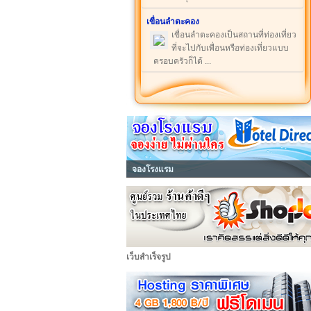
เขื่อนลำตะคอง
เขื่อนลำตะคองเป็นสถานที่ท่องเที่ยว
ที่จะไปกับเพื่อนหรือท่องเที่ยวแบบ
ครอบครัวก็ได้ ...
จองโรงแรม
เว็บสำเร็จรูป