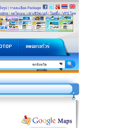
็จรูป
|
รายละเอียด Package
sting
|
จดโดเมน
|
เช่าเซิร์ฟเวอร์
|
โฮสติ้ง
|
VPS ไทย