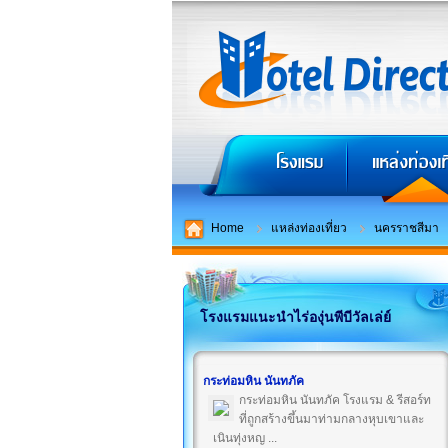
Home
แหล่งท่องเที่ยว
นครราชสีมา
โรงแรมแนะนำไร่องุ่นพีบีวัลเล่ย์
กระท่อมหิน นันทภัค
กระท่อมหิน นันทภัค โรงแรม & รีสอร์ท
ที่ถูกสร้างขึ้นมาท่ามกลางหุบเขาและ
เนินทุ่งหญ ...