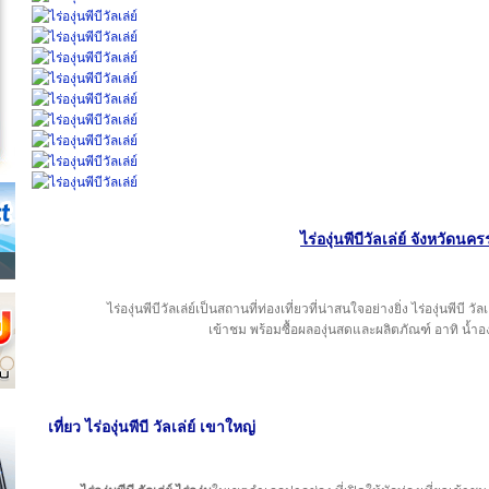
ไร่องุ่นพีบีวัลเล่ย์ จังหวัดน
ไร่องุ่นพีบีวัลเล่ย์เป็นสถานที่ท่องเที่ยวที่น่าสนใจอย่างยิ่ง ไร่องุ่นพีบี ว
เข้าชม พร้อมซื้อผลองุ่นสดและผลิตภัณฑ์ อาทิ น้ำอง
เที่ยว ไร่องุ่นพีบี วัลเล่ย์ เขาใหญ่