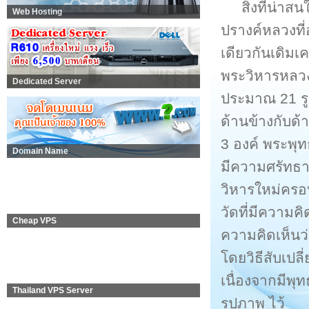
สิ่งที่น่าส
Web Hosting
ปรางค์หลวงที่
เดียวกันเดิมเ
พระวิหารหลวง
Dedicated Server
ประมาณ 21 รู
ด้านข้างกับด
3 องค์ พระพุ
Domain Name
มีความศรัทธา
วิหารใหม่ครอ
วัดที่มีความค
Cheap VPS
ความคิดเห็นว่
โดยวิธีสับเปล
เนื่องจากมีพุ
Thailand VPS Server
รูปภาพ ไว้