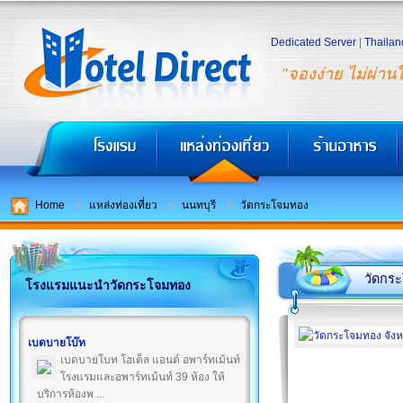
Dedicated Server
|
Thailan
"จองง่าย ไม่ผ่าน
Home
แหล่งท่องเที่ยว
นนทบุรี
วัดกระโจมทอง
วัดกร
โรงแรมแนะนำวัดกระโจมทอง
เบดบายโบ๊ท
เบดบายโบท โฮเต็ล แอนด์ อพาร์ทเม้นท์
โรงแรมและอพาร์ทเม้นท์ 39 ห้อง ให้
บริการห้องพ ...