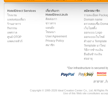
สมาชิก
|
เกี่ยวกับเรา
|
ติดต่อเรา
|
แผนผัง
|
ข่าวสาร
|
User A
HotelDirect Services
เกี่ยวกับเรา
สมัครสมาชิก
HotelDirect.in.th
โรงแรม
รายละเอียด Packa
ติดต่อเรา
แหล่งท่องเที่ยว
Domain name
ข่าวสาร
ร้านอาหาร
ตรวจสอบชื่อ Dom
แผนผัง
กิจกรรม
เว็บโฮสติ้ง
โฆษณา
เทศกาล
ออกแบบ Logo
User Agreement
ศูนย์ OTOP
ออกแบบเว็บไซต์
Privacy Policy
แพคเกจทัวร์
ตัวอย่าง Template
สมาชิก
Template มาใหม่
วิธีการชำระเงิน
ยืนยันชำระเงิน
ต่ออายุ
"Our infrastructure is secured 
Copyright © 1995-2026 Ideal Creation Center Co., Ltd. All Rights 
Use of this Web site constitutes accep