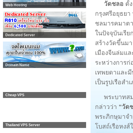
วัดชลอ
ตั้
Web Hosting
กรุงศรีอยุธยา
ชลมารคมาตามล
ในปัจจุบันเรี
Dedicated Server
สร้างวัดขึ้นม
เมืองจีนล่มแล
ระหว่างการก่อ
Domain Name
เทพยดาและมีพ
เป็นรูปเรือสำ
Cheap VPS
พระบาทสมเ
กล่าวว่า
"วัด
พระภิกษุมาจำพร
โบสถ์เรือหงส์
Thailand VPS Server