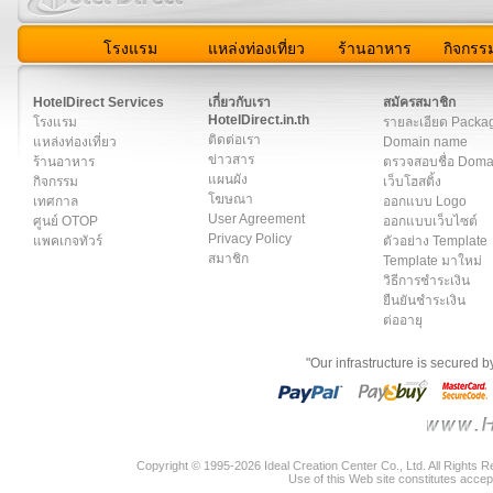
โรงแรม
แหล่งท่องเที่ยว
ร้านอาหาร
กิจกรร
สมาชิก
|
เกี่ยวกับเรา
|
ติดต่อเรา
|
แผนผัง
|
ข่าวสาร
|
User A
HotelDirect Services
เกี่ยวกับเรา
สมัครสมาชิก
HotelDirect.in.th
โรงแรม
รายละเอียด Packa
ติดต่อเรา
แหล่งท่องเที่ยว
Domain name
ข่าวสาร
ร้านอาหาร
ตรวจสอบชื่อ Dom
แผนผัง
กิจกรรม
เว็บโฮสติ้ง
โฆษณา
เทศกาล
ออกแบบ Logo
User Agreement
ศูนย์ OTOP
ออกแบบเว็บไซต์
Privacy Policy
แพคเกจทัวร์
ตัวอย่าง Template
สมาชิก
Template มาใหม่
วิธีการชำระเงิน
ยืนยันชำระเงิน
ต่ออายุ
"Our infrastructure is secured 
Copyright © 1995-2026 Ideal Creation Center Co., Ltd. All Rights 
Use of this Web site constitutes accep