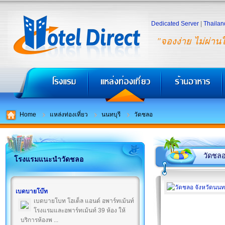
Dedicated Server
|
Thailan
"จองง่าย ไม่ผ่าน
Home
แหล่งท่องเที่ยว
นนทบุรี
วัดชลอ
วัดชล
โรงแรมแนะนำวัดชลอ
เบดบายโบ๊ท
เบดบายโบท โฮเต็ล แอนด์ อพาร์ทเม้นท์
โรงแรมและอพาร์ทเม้นท์ 39 ห้อง ให้
บริการห้องพ ...