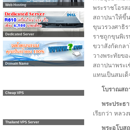
Web Hosting
พระราชโอรสอง
สถาปนาให้ขึ้น
ขุนวรวงศาธิร
Dedicated Server
ราชถูกขุนพิเร
ขวาสังกัดกลาโ
วางพระทัยของ
Domain Name
สถาปนาพระเฑี
แทนเป็นสมเด็
โบราณสถาน
Cheap VPS
พระประธา
เรียกว่า หลวง
Thailand VPS Server
พระอุโบสถ