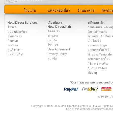
โรงแรม
แหล่งท่องเที่ยว
ร้านอาหาร
กิจกรร
สมาชิก
|
เกี่ยวกับเรา
|
ติดต่อเรา
|
แผนผัง
|
ข่าวสาร
|
User A
HotelDirect Services
เกี่ยวกับเรา
สมัครสมาชิก
HotelDirect.in.th
โรงแรม
รายละเอียด Packa
ติดต่อเรา
แหล่งท่องเที่ยว
Domain name
ข่าวสาร
ร้านอาหาร
ตรวจสอบชื่อ Dom
แผนผัง
กิจกรรม
เว็บโฮสติ้ง
โฆษณา
เทศกาล
ออกแบบ Logo
User Agreement
ศูนย์ OTOP
ออกแบบเว็บไซต์
Privacy Policy
แพคเกจทัวร์
ตัวอย่าง Template
สมาชิก
Template มาใหม่
วิธีการชำระเงิน
ยืนยันชำระเงิน
ต่ออายุ
"Our infrastructure is secured 
Copyright © 1995-2026 Ideal Creation Center Co., Ltd. All Rights 
Use of this Web site constitutes accep