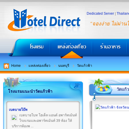
Dedicated Server
|
Thailan
"จองง่าย ไม่ผ่าน
Home
แหล่งท่องเที่ยว
นนทบุรี
วัดแก้วฟ้า
วัดแก้ว
โรงแรมแนะนำวัดแก้วฟ้า
เบดบายโบ๊ท
เบดบายโบท โฮเต็ล แอนด์ อพาร์ทเม้นท์
โรงแรมและอพาร์ทเม้นท์ 39 ห้อง ให้
บริการห้องพ ...