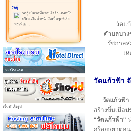
วัดกู้
วัดกู้ เป็นวัดที่น่าสนใจอีกแห่งหนึ่ง
บริเวณริมน้ำหน้าวัดเป็นจุดที่เรือ
วัดแก
พระที่นั่ง ...
ตำบลบางขน
รัชกาลสม
เห
จองโรงแรม
วัดแก้วฟ้า จ
วัดแก้วฟ้า
เว็บสำเร็จรูป
สร้างขึ้นเมื่
"วัดแก้วฟ้า"
น
ศรีอยุธยาตอน