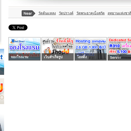
วัดต้นแหลง
วัดปรางค์
วัดพระธาตุเบ็งสกัด
อุทยานแห่งชาต
จองโรงแรม
เว็บสำเร็จรูป
โฮสติ้ง
Server