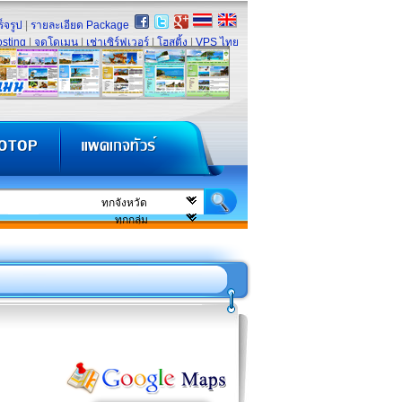
็จรูป
|
รายละเอียด Package
sting
|
จดโดเมน
|
เช่าเซิร์ฟเวอร์
|
โฮสติ้ง
|
VPS ไทย