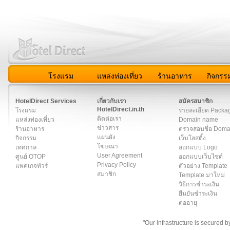
โรงแรม
แหล่งท่องเที่ยว
ร้านอาหาร
กิจกรร
สมาชิก
|
เกี่ยวกับเรา
|
ติดต่อเรา
|
แผนผัง
|
ข่าวสาร
|
User A
HotelDirect Services
เกี่ยวกับเรา
สมัครสมาชิก
HotelDirect.in.th
โรงแรม
รายละเอียด Packa
ติดต่อเรา
แหล่งท่องเที่ยว
Domain name
ข่าวสาร
ร้านอาหาร
ตรวจสอบชื่อ Dom
แผนผัง
กิจกรรม
เว็บโฮสติ้ง
โฆษณา
เทศกาล
ออกแบบ Logo
User Agreement
ศูนย์ OTOP
ออกแบบเว็บไซต์
Privacy Policy
แพคเกจทัวร์
ตัวอย่าง Template
สมาชิก
Template มาใหม่
วิธีการชำระเงิน
ยืนยันชำระเงิน
ต่ออายุ
"Our infrastructure is secured 