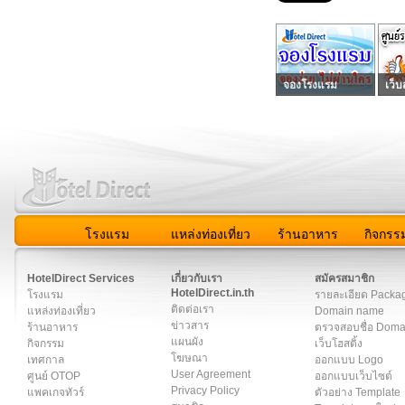
จองโรงแรม
เว็บ
โรงแรม
แหล่งท่องเที่ยว
ร้านอาหาร
กิจกรร
สมาชิก
|
เกี่ยวกับเรา
|
ติดต่อเรา
|
แผนผัง
|
ข่าวสาร
|
User A
HotelDirect Services
เกี่ยวกับเรา
สมัครสมาชิก
HotelDirect.in.th
โรงแรม
รายละเอียด Packa
ติดต่อเรา
แหล่งท่องเที่ยว
Domain name
ข่าวสาร
ร้านอาหาร
ตรวจสอบชื่อ Dom
แผนผัง
กิจกรรม
เว็บโฮสติ้ง
โฆษณา
เทศกาล
ออกแบบ Logo
User Agreement
ศูนย์ OTOP
ออกแบบเว็บไซต์
Privacy Policy
แพคเกจทัวร์
ตัวอย่าง Template