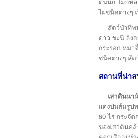
ตีนนก โมกหลวง
ไผ่ชนิดต่างๆ เ
สัตว์ป่าที่
ดาว ชะนี ลิงล
กระรอก หมาจิ
ชนิดต่างๆ สัต
สถานที่น่า
เสาดินนาน
แดงปนส้มรูปท
60 ไร่ กระจัด
ของเสาดินคล้
คอกเสืออยู่ห