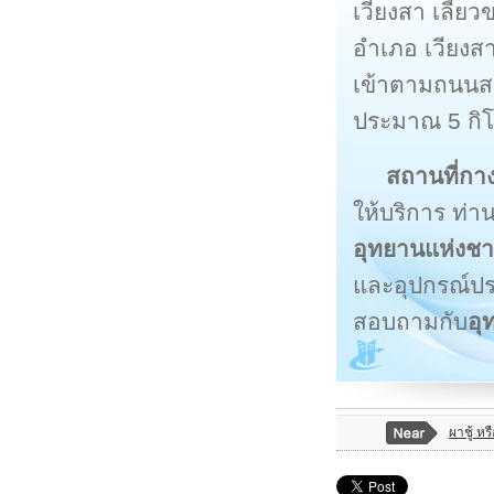
เวียงสา เลี้
อำเภอ เวียงส
เข้าตามถนนส
ประมาณ 5 กิโ
สถานที่กาง
ให้บริการ ท่
อุทยานแห่งชา
และอุปกรณ์ประ
สอบถามกับ
อุ
ผาชู้ หร