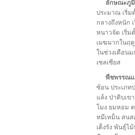
ลักษณะภู
ประมาณ เริ่ม
กลางถึงหนัก 
หนาวจัด เริ่ม
เมฆมากในฤดู
ในช่วงเดือนม
เซลเซียส
พืชพรรณแล
ซ้อน ประเภทป่
แล้ง ป่าดิบเขา
โมง ยมหอม ตะ
หมีเหม็น สนส
เต็งรัง พันธุ์