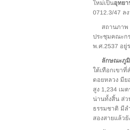
ใหม่เป็น
อุทยา
0712.3/47 ลง
สถานภาพ ป
ประชุมคณะก
พ.ศ.2537 อยู
ลักษณะภูม
ใต้เทือกเขาท
ดอยหลวง มียอดเ
สูง 1,234 เม
น่านทั้งสิ้น ส
ธรรมชาติ มีล
สองสายแล้วยั