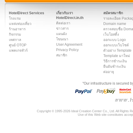
สมาชิก
|
เกี่ยวกับเรา
|
ติดต่อเรา
|
แผนผัง
|
ข่าวสาร
|
User A
HotelDirect Services
เกี่ยวกับเรา
สมัครสมาชิก
HotelDirect.in.th
โรงแรม
รายละเอียด Packa
ติดต่อเรา
แหล่งท่องเที่ยว
Domain name
ข่าวสาร
ร้านอาหาร
ตรวจสอบชื่อ Dom
แผนผัง
กิจกรรม
เว็บโฮสติ้ง
โฆษณา
เทศกาล
ออกแบบ Logo
User Agreement
ศูนย์ OTOP
ออกแบบเว็บไซต์
Privacy Policy
แพคเกจทัวร์
ตัวอย่าง Template
สมาชิก
Template มาใหม่
วิธีการชำระเงิน
ยืนยันชำระเงิน
ต่ออายุ
"Our infrastructure is secured 
Copyright © 1995-2026 Ideal Creation Center Co., Ltd. All Rights 
Use of this Web site constitutes accep