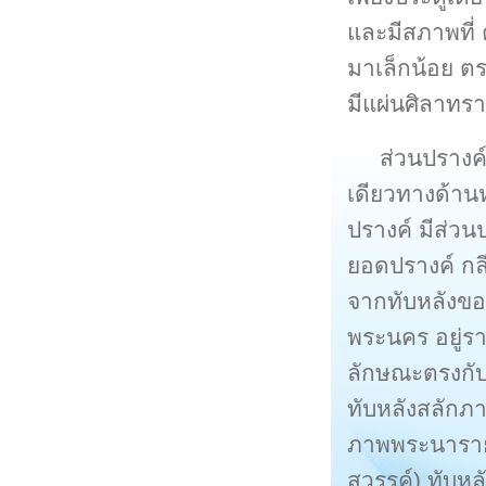
และมีสภาพที่ ค
มาเล็กน้อย ต
มีแผ่นศิลาทร
ส่วนปรางค์อ
เดียวทางด้านห
ปรางค์ มีส่ว
ยอดปรางค์ กล
จากทับหลังของป
พระนคร อยู่รา
ลักษณะตรงกับศ
ทับหลังสลักภ
ภาพพระนาราย
สวรรค์) ทับห