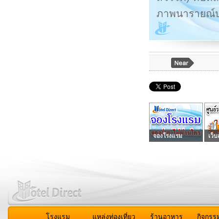
ภาพนารายณ์บร
จองโรงแรม
เว็บ
โรงแรม
แหล่งท่องเที่ยว
ร้านอาหาร
กิจกรร