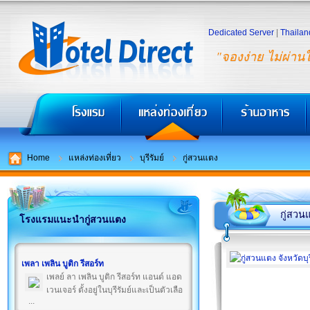
Dedicated Server
|
Thailan
"จองง่าย ไม่ผ่าน
Home
แหล่งท่องเที่ยว
บุรีรัมย์
กู่สวนแตง
กู่สวน
โรงแรมแนะนำกู่สวนแตง
เพลา เพลิน บูติก รีสอร์ท
เพลย์ ลา เพลิน บูติก รีสอร์ท แอนด์ แอด
เวนเจอร์ ตั้งอยู่ในบุรีรัมย์และเป็นตัวเลือ
...