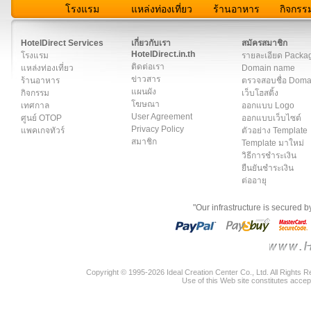
โรงแรม
แหล่งท่องเที่ยว
ร้านอาหาร
กิจกรร
สมาชิก
|
เกี่ยวกับเรา
|
ติดต่อเรา
|
แผนผัง
|
ข่าวสาร
|
User A
HotelDirect Services
เกี่ยวกับเรา
สมัครสมาชิก
HotelDirect.in.th
โรงแรม
รายละเอียด Packa
ติดต่อเรา
แหล่งท่องเที่ยว
Domain name
ข่าวสาร
ร้านอาหาร
ตรวจสอบชื่อ Dom
แผนผัง
กิจกรรม
เว็บโฮสติ้ง
โฆษณา
เทศกาล
ออกแบบ Logo
User Agreement
ศูนย์ OTOP
ออกแบบเว็บไซต์
Privacy Policy
แพคเกจทัวร์
ตัวอย่าง Template
สมาชิก
Template มาใหม่
วิธีการชำระเงิน
ยืนยันชำระเงิน
ต่ออายุ
"Our infrastructure is secured 
Copyright © 1995-2026 Ideal Creation Center Co., Ltd. All Rights 
Use of this Web site constitutes accep