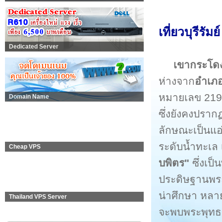
เที่ยวบุรีร
Dedicated Server
เขากระโด
ห่างจาก
อำเภอ
หมายเลข 219)
Domain Name
ซึ่งยังคงปราก
ลักษณะเป็นแอ
ระดับน้ำทะเล 
Cheap VPS
บพิตร"
ซึ่งเป็
ประดิษฐานพร
น่าศึกษา หลา
Thailand VPS Server
จะพบพระพุทธรู