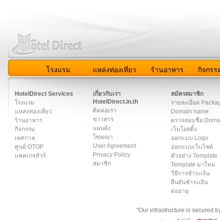
โรงแรม
แหล่งท่องเที่ยว
ร้านอาหาร
กิจกรร
สมาชิก
|
เกี่ยวกับเรา
|
ติดต่อเรา
|
แผนผัง
|
ข่าวสาร
|
User A
HotelDirect Services
เกี่ยวกับเรา
สมัครสมาชิก
HotelDirect.in.th
โรงแรม
รายละเอียด Packa
ติดต่อเรา
แหล่งท่องเที่ยว
Domain name
ข่าวสาร
ร้านอาหาร
ตรวจสอบชื่อ Dom
แผนผัง
กิจกรรม
เว็บโฮสติ้ง
โฆษณา
เทศกาล
ออกแบบ Logo
User Agreement
ศูนย์ OTOP
ออกแบบเว็บไซต์
Privacy Policy
แพคเกจทัวร์
ตัวอย่าง Template
สมาชิก
Template มาใหม่
วิธีการชำระเงิน
ยืนยันชำระเงิน
ต่ออายุ
"Our infrastructure is secured 