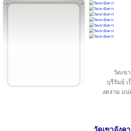
วัดเขา
บุรีรัมย
งดงาม แปล
วัดเขาอังค