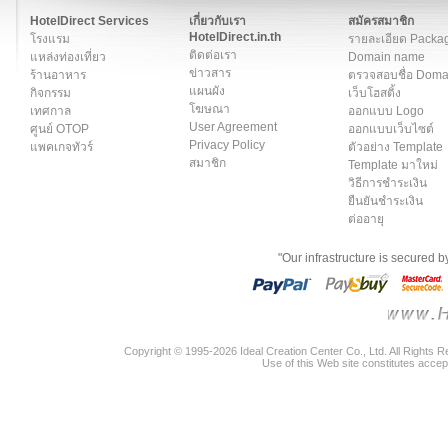
สมาชิก
|
เกี่ยวกับเรา
|
ติดต่อเรา
|
แผนผัง
|
ข่าวสาร
|
User A
HotelDirect Services
เกี่ยวกับเรา
สมัครสมาชิก
HotelDirect.in.th
โรงแรม
รายละเอียด Packa
ติดต่อเรา
แหล่งท่องเที่ยว
Domain name
ข่าวสาร
ร้านอาหาร
ตรวจสอบชื่อ Dom
แผนผัง
กิจกรรม
เว็บโฮสติ้ง
โฆษณา
เทศกาล
ออกแบบ Logo
User Agreement
ศูนย์ OTOP
ออกแบบเว็บไซต์
Privacy Policy
แพคเกจทัวร์
ตัวอย่าง Template
สมาชิก
Template มาใหม่
วิธีการชำระเงิน
ยืนยันชำระเงิน
ต่ออายุ
"Our infrastructure is secured 
Copyright © 1995-2026 Ideal Creation Center Co., Ltd. All Rights 
Use of this Web site constitutes accep