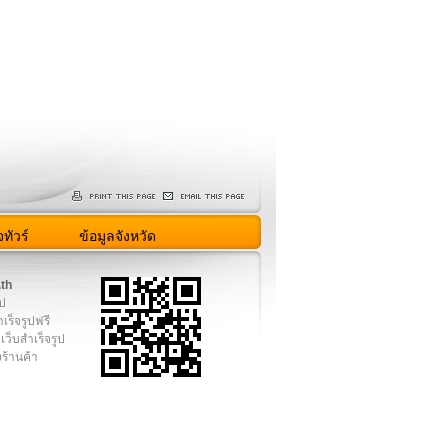
ทัวร์
ข้อมูลจังหวัด
.th
ูป
เร็จรูปฟรี
เว็บสำเร็จรูป
งร้านค้า