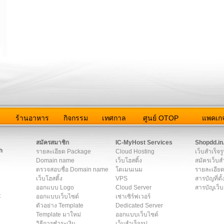
ว
ร้านอาหาร
กิจกรรม
เทศกาล
ศูนย์ OTOP
แพคเกจ
ต่อเรา
|
แผนผัง
|
ข่าวสาร
|
User Agreement
|
Privacy Policy
|
โฆษณา
สมัครสมาชิก
IC-MyHost Services
Shopdd.in
h
รายละเอียด Package
Cloud Hosting
เว็บสำเร็จร
Domain name
เว็บโฮสติ้ง
สมัครเว็บสำ
ตรวจสอบชื่อ Domain name
โดเมนเนม
รายละเอียด
เว็บโฮสติ้ง
VPS
สารบัญที่ตั้
ออกแบบ Logo
Cloud Server
สารบัญเว็บ
t
ออกแบบเว็บไซต์
เช่าเซิร์ฟเวอร์
ตัวอย่าง Template
Dedicated Server
Template มาใหม่
ออกแบบเว็บไซต์
วิธีการชำระเงิน
เว็บสำเร็จรูป