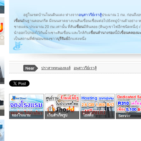
อยู่ในเขตบ้านโนนดินแดง ห่างจาก
อนุสาวรีย์เราสู้
ประมาณ 1 กม. ก่อนถึงอ
เขื่อน
ดินฐานคอนกรีต มีถนนลาดยางบนสันเขื่อนเชื่อมต่อไปยังหมู่บ้านตัวอย่าง ห
ชายแดน ประมาณ 20 กม.เท่านั้น ที่สัน
เขื่อน
มีหินลอย (หินภูเขาไฟอีกชนิดหนึ่ง) เ
นำออกไปกองไว้กันน้ำเซาะสันเขื่อน และใกล้กับ
เขื่อนลำนางรอง
นี้มี
เขื่อนคลองม
เป็นสถานที่พักผ่อนของชาว
บุรีรัมย์
อีกแห่งหนึ่ง
ปราสาทหนองหงส์
อนุสาวรีย์เราสู้
จองโรงแรม
เว็บสำเร็จรูป
โฮสติ้ง
Server