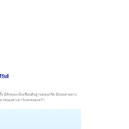
ีรัมย์
กครั้ง มีลักษณะเป็นเขื่อนดินฐานคอนกรีต มีถนนลาดยาง
านพัฒนาหนองตาเยาว์และหนองหว้า