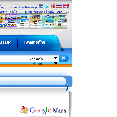
็จรูป
|
รายละเอียด Package
sting
|
จดโดเมน
|
เช่าเซิร์ฟเวอร์
|
โฮสติ้ง
|
VPS ไทย