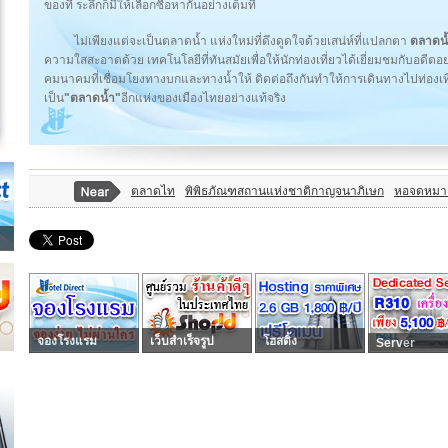
ของที่ ระลึกก็มีให้เลือกซื้อหากันอย่างเต็มที่
ไม่เพียงแต่จะเป็นตลาดน้ำ แห่งใหม่ที่ดึงดูดใจด้วยเสน่ห์ที่แปลกตา
ตลาดน
ความใสสะอาดด้วย เทคโนโลยีที่ทันสมัยเพื่อให้นักท่องเที่ยวได้เยี่ยมชมกับอดีตอ
คมนาคมที่เชื่อมโยงทางบกและทางน้ำให้ ติดต่อถึงกันทำให้การเดินทางไปท่อง
เป็น
"ตลาดน้ำ"
อีกแห่งของเมืองไทยอย่างแท้จริง
ตลาดไท
พิพิธภัณฑสถานแห่งชาติกาญจนาภิเษก
หอจดหมายเ
จองโรงแรม
เว็บสำเร็จรูป
โฮสติ้ง
Server