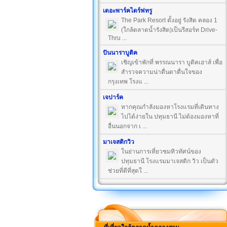
เดอะพาร์คไดร์ฟทรู
The Park Resort ตั้งอยู่ รังสิต คลอง 1
(ใกล้ตลาดน้ำรังสิต)เป็นรีสอร์ท Drive-
Thru ...
ปันนาราบูติค
เชิญเข้าพักที่ พรรณนารา บูติคเฮาส์ เพื่อ
สำรวจความน่าตื่นตาตื่นใจของ
กรุงเทพ โรงแ ...
เจปาร์ค
หากคุณกำลังมองหาโรงแรมที่เดินทาง
ไปได้ง่ายใน ปทุมธานี ไม่ต้องมองหาที่
อื่นนอกจาก เ ...
มาเจสติกวิว
ในย่านการเที่ยวชมทิวทัศน์ของ
ปทุมธานี โรงแรมมาเจสติก วิว เป็นตัว
ช่วยที่ดีที่สุดใ ...