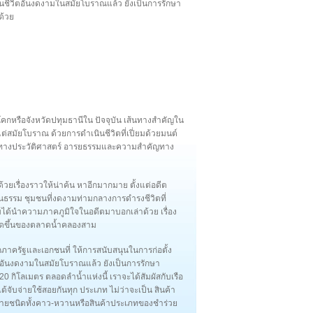
เนินชีวิตอันงดงามในสมัยโบราณแล้ว ยังเป็นการรักษา
ด้วย
หรือจังหวัดปทุมธานีใน ปัจจุบัน เส้นทางสำคัญใน
แต่สมัยโบราณ ด้วยการดำเนินชีวิตที่เปี่ยมด้วยมนต์
รืองทางประวัติศาสตร์ อารยธรรมและความสำคัญทาง
ยเรื่องราวให้น่าค้น หาอีกมากมาย ตั้งแต่อดีต
ัฒนธรรม ชุมชนที่งดงามท่ามกลางการดำรงชีวิตที่
ามได้นำความภาคภูมิใจในอดีตมาบอกเล่าด้วย เรื่อง
เนิดขึ้นของตลาดน้ำคลองสาม
จากภาครัฐและเอกชนที่ ให้การสนับสนุนในการก่อตั้ง
วิตอันงดงามในสมัยโบราณแล้ว ยังเป็นการรักษา
 กิโลเมตร ตลอดลำน้ำแห่งนี้ เราจะได้สัมผัสกับเรือ
้จับจ่ายใช้สอยกันทุก ประเภท ไม่ว่าจะเป็น สินค้า
ายชนิดทั้งคาว-หวานหรือสินค้าประเภทของชำร่วย