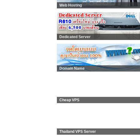
Web Hosting
Dedicated Server
Domain Name
Cheap VPS
Thailand VPS Server