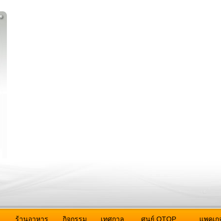
ว
ร้านอาหาร
กิจกรรม
เทศกาล
ศูนย์ OTOP
แพคเกจ