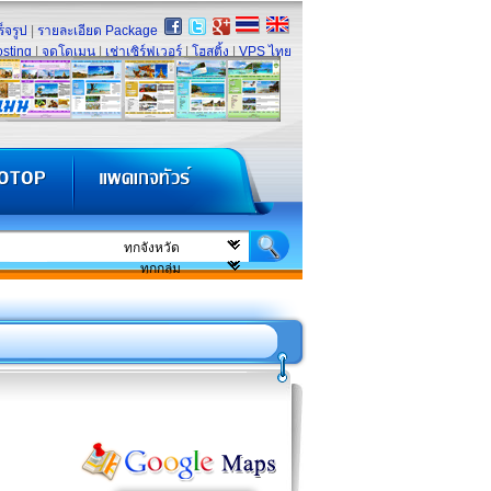
็จรูป
|
รายละเอียด Package
sting
|
จดโดเมน
|
เช่าเซิร์ฟเวอร์
|
โฮสติ้ง
|
VPS ไทย