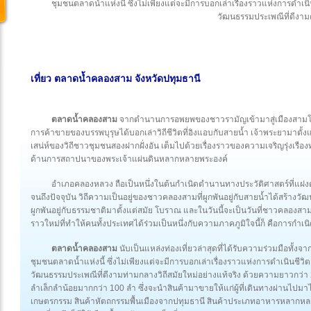
ชุมชนตลาดน้ำแห่งนี้ ซึ่งไม่เพียงแต่จะมีการบอกเล่าเรื่องราวแห่งการดำ
วัฒนธรรมประเพณีที่ดีงาม
เที่ยว ตลาดน้ำคลองสาม จังหวัดปทุมธานี
ตลาดน้ำคลองสาม
จากตำนานการอพยพของชาวรามัญเข้ามาสู่เมืองสามโคก
การค้าขายของบรรพบุรุษได้บอกเล่าวิถีชีวิตที่อิงแอบกับสายน้ำ เจ้าพระยามาตั้ง
เสน่ห์ของวิถีชาวชุมชนสองฝากฝั่งอัน เต็มไปด้วยเรื่องราวของความเจริญรุ่งเ
ด้านการสถาปนาของพระเจ้าแผ่นดินหลากหลายพระองค์
อำเภอคลองหลวง ถือเป็นหนึ่งในต้นกำเนิดตำนานทางประวัติศาสตร์ที่แฝงด้ว
จนถึงปัจจุบัน วิถีความเป็นอยู่ของชาวคลองสามที่ผูกพันอยู่กับสายน้ำได้สร้างว
ผูกพันอยู่กับธรรมชาติมาตั้งแต่สมัย โบราณ และในวันนี้จะเป็นวันที่ชาวคลองส
ราวใหม่ที่ทำให้คนทั้งประเทศได้ร่วมเป็นหนึ่งกับความภาคภูมิใจนี้ก็ คือการกำ
ตลาดน้ำคลองสาม
นับเป็นแหล่งท่องเที่ยวล่าสุดที่ได้รับความร่วมมือทั้ง
ชุมชนตลาดน้ำแห่งนี้ ซึ่งไม่เพียงแต่จะมีการบอกเล่าเรื่องราวแห่งการดำเนินชี
วัฒนธรรมประเพณีที่ดีงามท่ามกลางวิถีสมัยใหม่อย่างแท้จริง ด้วยความยาวกว่า 20
ลำเล็กลำน้อยมากกว่า 100 ลำ ซึ่งจะนำสินค้ามาขายให้แก่ผู้ที่เดินทางผ่านไปมาได
เกษตรกรรม สินค้าหัตถกรรมพื้นเมืองจากปทุมธานี สินค้าประเภทอาหารหลากหล