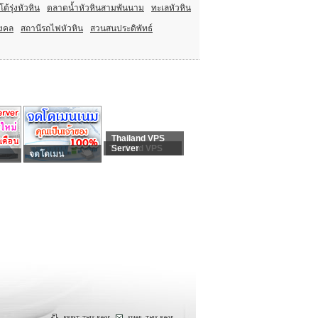
้รุ่งหัวหิน
ตลาดน้ำหัวหินสามพันนาม
ทะเลหัวหิน
มงคล
สถานีรถไฟหัวหิน
สวนสนประดิพัทธ์
Thailand VPS
Thailand VPS
Server
จดโดเมน