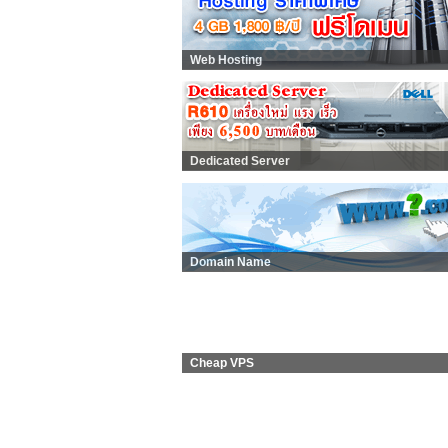
Web Hosting
Dedicated Server
Domain Name
Cheap VPS