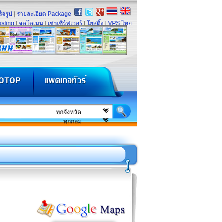
็จรูป
|
รายละเอียด Package
sting
|
จดโดเมน
|
เช่าเซิร์ฟเวอร์
|
โฮสติ้ง
|
VPS ไทย