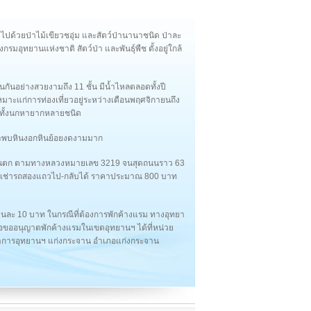
ุดมไปด้วยป่าไม้เขียวชอุ่ม และสัตว์ป่านานาชนิด ป่าละ
มอุทยานแห่งชาติ สัตว์ป่า และพันธุ์พืช ตั้งอยู่ใกล้
กันอย่างสวยงามถึง 11 ชั้น มีน้ำไหลตลอดทั้งปี
ี่เหมาะแก่การท่องเที่ยวอยู่ระหว่างเดือนพฤศจิกายนถึง
วมทั้งนกหายากหลายชนิด
ะพบหินงอกหินย้อยงดงามมาก
นตก ตามทางหลวงหมายเลข 3219 จนสุดถนนราว 63
มารถเช่ารถสองแถวไป-กลับได้ ราคาประมาณ 800 บาท
ก คนละ 10 บาท ในกรณีที่ต้องการพักค้างแรม ทางอุทยา
ดต่อขออนุญาตพักค้างแรมในเขตอุทยานฯ ได้ที่หน่วย
ทำการอุทยานฯ แก่งกระจาน อำเภอแก่งกระจาน