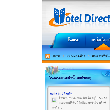
Home
แหล่งท่องเที่ยว
ประจวบคีรีขันธ
โรงแรมแนะนำน้ำตกป่าละอู
กบาล ถมอ รีสอร์ท
โรงแรมกบาล ถมอ รีสอร์ท อยู่ในจังหวัด
ประจวบคีรีขันธ์ ใกล้ตลาดจั๊กจั่น หรือซิ
เคด้า ...