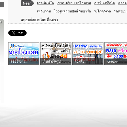
เกาะสิงห์โต
เขาตะเกียบ เขาไกรลาส
เขาหินเหล็กไฟ
ตลาดโต
เพลินวาน
ไร่องุ่นหัวหินฮิลส์ วินยาร์ด
วังไกลกังวล
วัดห้วย
อนุสรณ์สถานโผน กิ่งเพชร
จองโรงแรม
เว็บสำเร็จรูป
โฮสติ้ง
Server