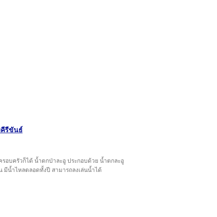
ีรีขันธ์
บบครอบครัวก็ได้ น้ำตกป่าละอู ประกอบด้วย น้ำตกละอู
น มีน้ำไหลตลอดทั้งปี สามารถลงเล่นน้ำได้