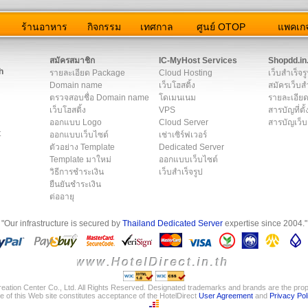
ว
ร้านอาหาร
กิจกรรม
เทศกาล
ศูนย์ OTOP
แพคเกจ
ต่อเรา
|
แผนผัง
|
ข่าวสาร
|
User Agreement
|
Privacy Policy
|
โฆษณา
สมัครสมาชิก
IC-MyHost Services
Shopdd.in
h
รายละเอียด Package
Cloud Hosting
เว็บสำเร็จร
Domain name
เว็บโฮสติ้ง
สมัครเว็บสำ
ตรวจสอบชื่อ Domain name
โดเมนเนม
รายละเอียด
เว็บโฮสติ้ง
VPS
สารบัญที่ตั้
ออกแบบ Logo
Cloud Server
สารบัญเว็บ
t
ออกแบบเว็บไซต์
เช่าเซิร์ฟเวอร์
ตัวอย่าง Template
Dedicated Server
Template มาใหม่
ออกแบบเว็บไซต์
วิธีการชำระเงิน
เว็บสำเร็จรูป
ยืนยันชำระเงิน
ต่ออายุ
"Our infrastructure is secured by
Thailand Dedicated Server
expertise since 2004."
eation Center Co., Ltd. All Rights Reserved. Designated trademarks and brands are the prope
e of this Web site constitutes acceptance of the HotelDirect
User Agreement
and
Privacy Pol