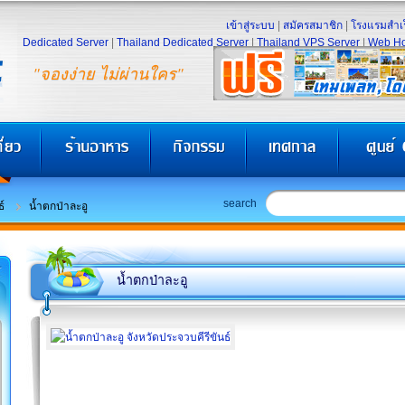
เข้าสู่ระบบ
|
สมัครสมาชิก
|
โรงแรมสำเร
Dedicated Server
|
Thailand Dedicated Server
|
Thailand VPS Server
|
Web Ho
"จองง่าย ไม่ผ่านใคร"
search
์
น้ำตกป่าละอู
น้ำตกป่าละอู