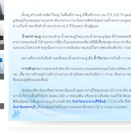
ตั้งอยู่ ตำบลห้วยสัตว์ใหญ่ ในพื้นที่ป่าละอู มีพื้นที่ประมาณ 273,125 ไร่ อ
อูจัดอยู่ในเขตอุทยานแห่งชาติแก่งกระจาน มีหน่วยพิทักษ์อุทยานน้ำตกป่าละอูของกร
อ่างเก็บน้ำก่อนถึงตัวน้ำตกประมาณ 2 กิโลเมตร เป็นผู้ดูแล
น้ำตกป่าละอู
ประกอบด้วย น้ำตกละอูใหญ่ และน้ำตกละอูน้อย ซึ่งไหลลดหลั่น
สามารถลงเล่นน้ำได้ นอกจากนี้ยังเป็นแหล่งท่องเที่ยวที่มีผีเสื้อชุกชุม ช่วงเวลาท
เมษายน ในช่วงเช้าตรู่เนื่องจากอากาศเย็นสบายและมีโอกาสพบเห็นสัตว์ป่า ร
สถานที่น่าสนใจอีกด้านหนึ่งของน้ำตกป่าละอู คือ
ถ้ำวิมาน
ภายในถ้ำ เราจ
การเดินทาง
จากตลาดหัวหิน มีทางแยกจากถนนเพชรเกษมไปทางทิศตะวั
กม. เลี้ยวขวาเข้าหมู่บ้านฟ้าประทาน แล้วเดินทางต่อไปอีกราว 4 กม. ซึ่งสา
ซึ่งจอดอยู่ที่ถนนชมสินธุ์
นักท่องเที่ยวต้องเสียค่าธรรมเนียมเข้าอุทยานฯ ผู้ใหญ่ คนละ 20 บาท เด็
นฯ มีบริการเต็นท์ให้เช่า คนละ 100 บาท/คน/คืน หรือจะนำเต็นท์มาเองก็ได้ ติ
พิทักษ์อุทยานน้ำตกป่าละอู อำเภอหัวหิน
จังหวัดประจวบคีรีขันธ์
77110 หรือ ที่
จังหวัดเพชรบุรี
หรือจะติดต่อได้ที่อุทยานแห่งชาติกรมป่าไม้ บางเขน กรุงเทพฯ