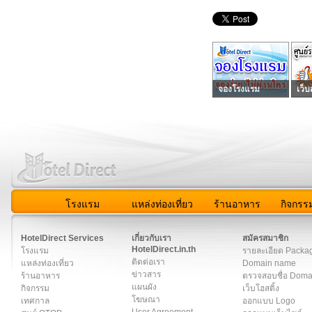
จองโรงแรม
เว็บ
โรงแรม
แหล่งท่องเที่ยว
ร้านอาหาร
กิจกรร
สมาชิก
|
เกี่ยวกับเรา
|
ติดต่อเรา
|
แผนผัง
|
ข่าวสาร
|
User A
HotelDirect Services
เกี่ยวกับเรา
สมัครสมาชิก
HotelDirect.in.th
โรงแรม
รายละเอียด Packa
ติดต่อเรา
แหล่งท่องเที่ยว
Domain name
ข่าวสาร
ร้านอาหาร
ตรวจสอบชื่อ Dom
แผนผัง
กิจกรรม
เว็บโฮสติ้ง
โฆษณา
เทศกาล
ออกแบบ Logo
User Agreement