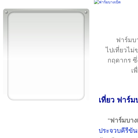
ฟาร์มบาง
ไปเที่ยวไม่
กฤดากร ซึ่
เพ
เที่ยว ฟาร์
“
ฟาร์มบางเ
ประจวบคีรีขัน