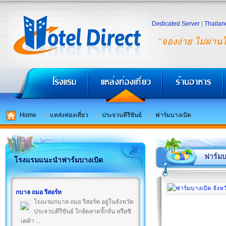
Dedicated Server
|
Thailan
"จองง่าย ไม่ผ่าน
Home
แหล่งท่องเที่ยว
ประจวบคีรีขันธ์
ฟาร์มบางเบิด
ฟาร์มบ
โรงแรมแนะนำฟาร์มบางเบิด
กบาล ถมอ รีสอร์ท
โรงแรมกบาล ถมอ รีสอร์ท อยู่ในจังหวัด
ประจวบคีรีขันธ์ ใกล้ตลาดจั๊กจั่น หรือซิ
เคด้า ...