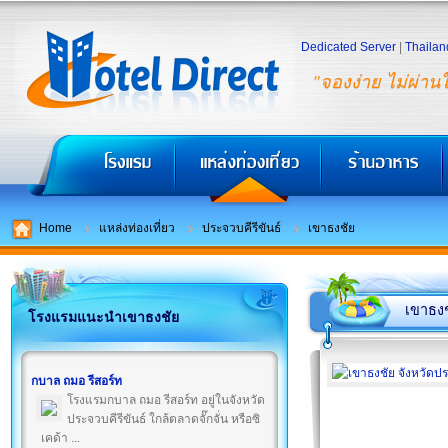
Dedicated Server
|
Thailan
"จองง่าย ไม่ผ่าน
Home
แหล่งท่องเที่ยว
ประจวบคีรีขันธ์
เขาธงชัย
เขาธงช
โรงแรมแนะนำเขาธงชัย
กบาล ถมอ รีสอร์ท
โรงแรมกบาล ถมอ รีสอร์ท อยู่ในจังหวัด
ประจวบคีรีขันธ์ ใกล้ตลาดจั๊กจั่น หรือซิ
เคด้า ...