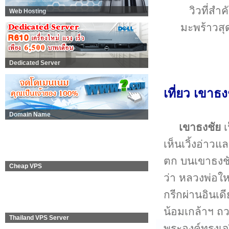
วิวที่สำ
Web Hosting
มะพร้าวส
Dedicated Server
เที่ยว เขาธง
Domain Name
เขาธงชัย
เ
เห็นเวิ้งอ่า
ตก บนเขาธงชัย
Cheap VPS
ว่า หลวงพ่อใ
กรีกผ่านอินเด
น้อมเกล้าฯ ถว
Thailand VPS Server
พระองค์ทรงเจ