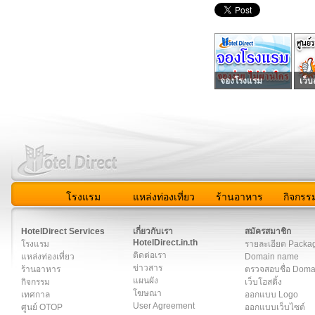
จองโรงแรม
เว็บ
โรงแรม
แหล่งท่องเที่ยว
ร้านอาหาร
กิจกรร
สมาชิก
|
เกี่ยวกับเรา
|
ติดต่อเรา
|
แผนผัง
|
ข่าวสาร
|
User A
HotelDirect Services
เกี่ยวกับเรา
สมัครสมาชิก
HotelDirect.in.th
โรงแรม
รายละเอียด Packa
ติดต่อเรา
แหล่งท่องเที่ยว
Domain name
ข่าวสาร
ร้านอาหาร
ตรวจสอบชื่อ Dom
แผนผัง
กิจกรรม
เว็บโฮสติ้ง
โฆษณา
เทศกาล
ออกแบบ Logo
User Agreement
ศูนย์ OTOP
ออกแบบเว็บไซต์