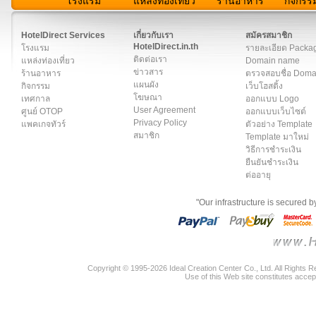
โรงแรม
แหล่งท่องเที่ยว
ร้านอาหาร
กิจกรร
สมาชิก
|
เกี่ยวกับเรา
|
ติดต่อเรา
|
แผนผัง
|
ข่าวสาร
|
User A
HotelDirect Services
เกี่ยวกับเรา
สมัครสมาชิก
HotelDirect.in.th
โรงแรม
รายละเอียด Packa
ติดต่อเรา
แหล่งท่องเที่ยว
Domain name
ข่าวสาร
ร้านอาหาร
ตรวจสอบชื่อ Dom
แผนผัง
กิจกรรม
เว็บโฮสติ้ง
โฆษณา
เทศกาล
ออกแบบ Logo
User Agreement
ศูนย์ OTOP
ออกแบบเว็บไซต์
Privacy Policy
แพคเกจทัวร์
ตัวอย่าง Template
สมาชิก
Template มาใหม่
วิธีการชำระเงิน
ยืนยันชำระเงิน
ต่ออายุ
"Our infrastructure is secured 
Copyright © 1995-2026 Ideal Creation Center Co., Ltd. All Rights 
Use of this Web site constitutes accep