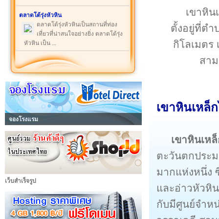
เขาหินเ
ตลาดโต้รุ่งหัวหิน
ตลาดโต้รุ่งหัวหินเป็นสถานที่ท่อง
ตั้งอยู่ที
เที่ยวที่น่าสนใจอย่างยิ่ง ตลาดโต้รุ่ง
กิโลเมตร 
หัวหิน เป็น ...
สามา
เขาหินเหล็
จองโรงแรม
เขาหินเหล
ตะวันตกประมา
มากแห่งหนึ่ง 
เว็บสำเร็จรูป
และอ่าวหัวหิ
กับมีศูนย์จำหน