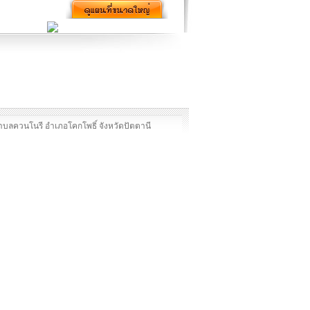
ำบลควนโนรี อำเภอโคกโพธิ์ จังหวัดปัตตานี