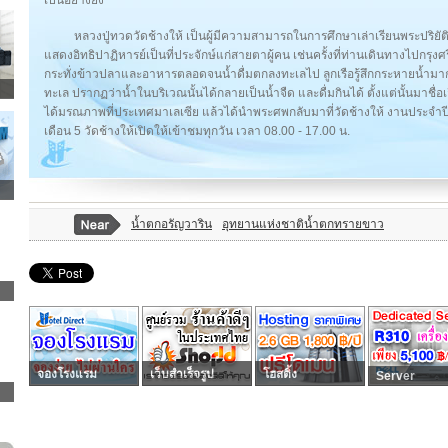
หลวงปู่ทวดวัดช้างให้ เป็นผู้มีความสามารถในการศึกษาเล่าเรียนพระปริยั
แสดงอิทธิปาฏิหารย์เป็นที่ประจักษ์แก่สายตาผู้คน เช่นครั้งที่ท่านเดินทางไปกรุ
กระทั่งข้าวปลาและอาหารตลอดจนน้ำดื่มตกลงทะเลไป ลูกเรือรู้สึกกระหายน้ำมา
ทะเล ปรากฏว่าน้ำในบริเวณนั้นได้กลายเป็นน้ำจืด และดื่มกินได้ ตั้งแต่นั้นมาช
ได้มรณภาพที่ประเทศมาเลเซีย แล้วได้นำพระศพกลับมาที่วัดช้างให้ งานประจำปีใ
เดือน 5 วัดช้างให้เปิดให้เข้าชมทุกวัน เวลา 08.00 - 17.00 น.
นํ้าตกอรัญวาริน
อุทยานแห่งชาติน้ำตกทรายขาว
จองโรงแรม
เว็บสำเร็จรูป
โฮสติ้ง
Server