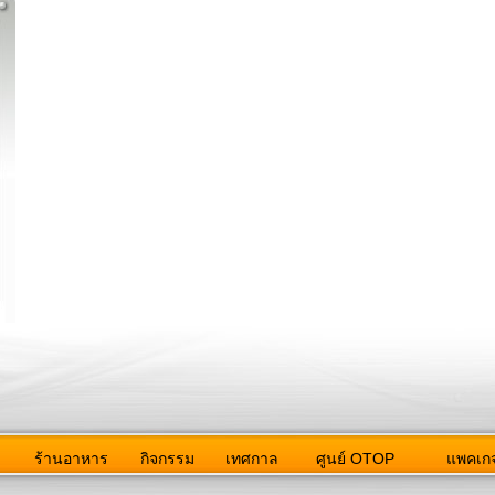
ว
ร้านอาหาร
กิจกรรม
เทศกาล
ศูนย์ OTOP
แพคเกจ
ต่อเรา
|
แผนผัง
|
ข่าวสาร
|
User Agreement
|
Privacy Policy
|
โฆษณา