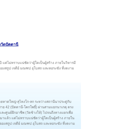
วัดปัตตานี
ปี แต่ไม่ทราบแน่ชัดว่าผู้ใดเป็นผู้สร้าง ภายในวิหารมี
มของสถูป เจดีย์ มณฑป อุโบสถ และหอระฆัง ที่งดงาม
ฟสายหาดใหญ่-สุไหงโก-ลก ระหว่างสถานีนาประดู่กับ
าย 42 (ปัตตานี-โคกโพธิ์) ผ่านสามแยกนาเกตุ ตรง
ูนย์ฝึกอาชีพ (วัดช้างให้) ไปจนถึงทางแยกเพื่อ
ปีมาแล้ว แต่ไม่ทราบแน่ชัดว่าผู้ใดเป็นผู้สร้าง ภายใน
รมของสถูป เจดีย์ มณฑป อุโบสถ และหอระฆัง ที่งดงาม