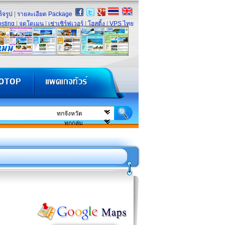
็จรูป
|
รายละเอียด Package
sting
|
จดโดเมน
|
เช่าเซิร์ฟเวอร์
|
โฮสติ้ง
|
VPS ไทย