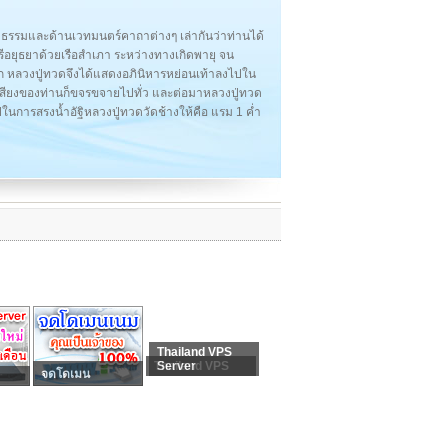
ติธรรมและด้านเวทมนตร์คาถาต่างๆ เล่ากันว่าท่านได้
งศรีอยุธยาด้วยเรือสำเภา ระหว่างทางเกิดพายุ จน
ก หลวงปู่ทวดจึงได้แสดงอภินิหารหย่อนเท้าลงไปใน
ื่อเสียงของท่านก็ขจรขจายไปทั่ว และต่อมาหลวงปู่ทวด
นการสรงน้ำอัฐิหลวงปู่ทวดวัดช้างให้คือ แรม 1 ค่ำ
Thailand VPS
Thailand VPS
Server
จดโดเมน