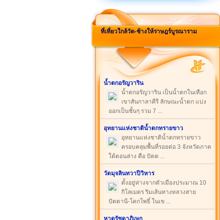
ที่เที่ยวใกล้วัด-ช้างให้ราษฎร์บูรณาราม
นํ้าตกอรัญวาริน
น้ำตกอรัญวาริน เป็นน้ำตกในเทือก
เขาสันกาลาคีรี ลักษณะน้ำตก แบ่ง
ออกเป็นชั้นๆ รวม 7 ...
อุทยานแห่งชาติน้ำตกทรายขาว
อุทยานแห่งชาติน้ำตกทรายขาว
ครอบคลุมพื้นที่รอยต่อ 3 จังหวัดภาค
ใต้ตอนล่าง คือ ปัตต ...
วัดมุจลินทวาปีวิหาร
ตั้งอยู่ห่างจากตัวเมืองประมาณ 10
กิโลเมตร ริมเส้นทางหลวงสาย
ปัตตานี-โคกโพธิ์ ในเข ...
หาดรัชดาภิเษก