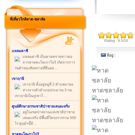
ที่เที่ยวใกล้หาด-ชลาลัย
Rating : 9.5/10
แหลมตาชี
ที่อยู่ :
แหลมตาชี เป็นหาดทรายขาวต่อ
จากหาดตะโละกาโปร์ เกิดจากการ
ก่อตัวของสันทรายที่ยื่นออ ...
เขาฤาษี
เขาฤาษี ตั้งอยู่หมู่ที่ 2 ตำบลมายอ
หาดชลาลัย
ห่างจากตัวอำเภอประมาณ 3 กม.
เขาฤาษีเป็นภูเขาโ ...
ศูนย์ศึกษาธรรมชาติป่าชายเลนยะหริ่ง
อยู่ในเขตป่าสงวนแห่งชาติป่าชาย
เลนยะหริ่ง มีพื้นที่โครงการรวม 500
หาดชลาลัย
ไร่ ศูนย์ฯนี้มี ...
หาดตะโละกาโปร์