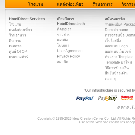
โรงแรม
แหล่งท่องเที่ยว
ร้านอาหาร
กิจกรร
สมาชิก
|
เกี่ยวกับเรา
|
ติดต่อเรา
|
แผนผัง
|
ข่าวสาร
|
User A
HotelDirect Services
เกี่ยวกับเรา
สมัครสมาชิก
HotelDirect.in.th
โรงแรม
รายละเอียด Packa
ติดต่อเรา
แหล่งท่องเที่ยว
Domain name
ข่าวสาร
ร้านอาหาร
ตรวจสอบชื่อ Dom
แผนผัง
กิจกรรม
เว็บโฮสติ้ง
โฆษณา
เทศกาล
ออกแบบ Logo
User Agreement
ศูนย์ OTOP
ออกแบบเว็บไซต์
Privacy Policy
แพคเกจทัวร์
ตัวอย่าง Template
สมาชิก
Template มาใหม่
วิธีการชำระเงิน
ยืนยันชำระเงิน
ต่ออายุ
"Our infrastructure is secured 
Copyright © 1995-2026 Ideal Creation Center Co., Ltd. All Rights 
Use of this Web site constitutes accep