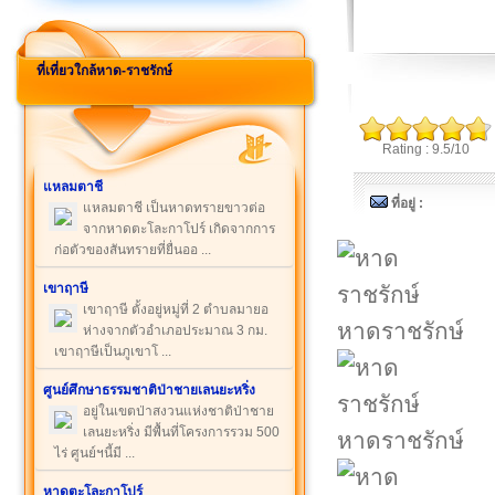
ที่เที่ยวใกล้หาด-ราชรักษ์
Rating : 9.5/10
แหลมตาชี
ที่อยู่ :
แหลมตาชี เป็นหาดทรายขาวต่อ
จากหาดตะโละกาโปร์ เกิดจากการ
ก่อตัวของสันทรายที่ยื่นออ ...
เขาฤาษี
เขาฤาษี ตั้งอยู่หมู่ที่ 2 ตำบลมายอ
หาดราชรักษ์
ห่างจากตัวอำเภอประมาณ 3 กม.
เขาฤาษีเป็นภูเขาโ ...
ศูนย์ศึกษาธรรมชาติป่าชายเลนยะหริ่ง
อยู่ในเขตป่าสงวนแห่งชาติป่าชาย
เลนยะหริ่ง มีพื้นที่โครงการรวม 500
หาดราชรักษ์
ไร่ ศูนย์ฯนี้มี ...
หาดตะโละกาโปร์