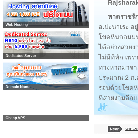
Rajshara
หาดราชรัก
Web Hosting
อ.ปะนาเระ อย
โขดหินกลมมนน
ได้อย่างสวยงา
ไม่มีที่พัก เ
Dedicated Server
ทางหากมาจากต
ประมาณ 2 ก.ม
รอบด้วยโขดหิน
Domain Name
ที่สวยงามอีกแห
Cheap VPS
หาดแฆ