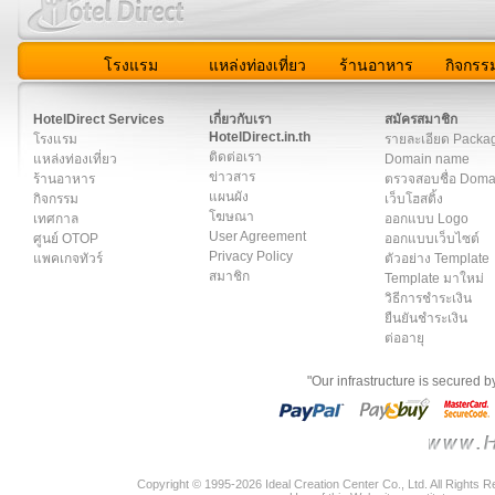
โรงแรม
แหล่งท่องเที่ยว
ร้านอาหาร
กิจกรร
สมาชิก
|
เกี่ยวกับเรา
|
ติดต่อเรา
|
แผนผัง
|
ข่าวสาร
|
User A
HotelDirect Services
เกี่ยวกับเรา
สมัครสมาชิก
HotelDirect.in.th
โรงแรม
รายละเอียด Packa
ติดต่อเรา
แหล่งท่องเที่ยว
Domain name
ข่าวสาร
ร้านอาหาร
ตรวจสอบชื่อ Dom
แผนผัง
กิจกรรม
เว็บโฮสติ้ง
โฆษณา
เทศกาล
ออกแบบ Logo
User Agreement
ศูนย์ OTOP
ออกแบบเว็บไซต์
Privacy Policy
แพคเกจทัวร์
ตัวอย่าง Template
สมาชิก
Template มาใหม่
วิธีการชำระเงิน
ยืนยันชำระเงิน
ต่ออายุ
"Our infrastructure is secured 
Copyright © 1995-2026 Ideal Creation Center Co., Ltd. All Rights 