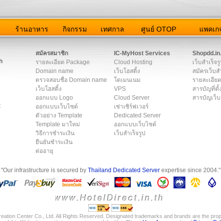
ว
ร้านอาหาร
กิจกรรม
เทศกาล
ศูนย์ OTOP
แพคเกจ
ต่อเรา
|
แผนผัง
|
ข่าวสาร
|
User Agreement
|
Privacy Policy
|
โฆษณา
สมัครสมาชิก
IC-MyHost Services
Shopdd.in
h
รายละเอียด Package
Cloud Hosting
เว็บสำเร็จร
Domain name
เว็บโฮสติ้ง
สมัครเว็บสำ
ตรวจสอบชื่อ Domain name
โดเมนเนม
รายละเอียด
เว็บโฮสติ้ง
VPS
สารบัญที่ตั้
ออกแบบ Logo
Cloud Server
สารบัญเว็บ
t
ออกแบบเว็บไซต์
เช่าเซิร์ฟเวอร์
ตัวอย่าง Template
Dedicated Server
Template มาใหม่
ออกแบบเว็บไซต์
วิธีการชำระเงิน
เว็บสำเร็จรูป
ยืนยันชำระเงิน
ต่ออายุ
"Our infrastructure is secured by
Thailand Dedicated Server
expertise since 2004."
eation Center Co., Ltd. All Rights Reserved. Designated trademarks and brands are the prope