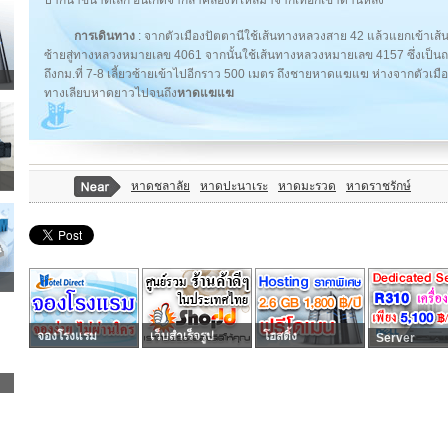
การเดินทาง
: จากตัวเมืองปัตตานีใช้เส้นทางหลวงสาย 42 แล้วแยกเข้าเ
ซ้ายสู่ทางหลวงหมายเลข 4061 จากนั้นใช้เส้นทางหลวงหมายเลข 4157 ซึ่งเป็
ถึงกม.ที่ 7-8 เลี้ยวซ้ายเข้าไปอีกราว 500 เมตร ถึงชายหาดแฆแฆ ห่างจากตัวเมื
ทางเลียบหาดยาวไปจนถึง
หาดแฆแฆ
หาดชลาลัย
หาดปะนาเระ
หาดมะรวด
หาดราชรักษ์
จองโรงแรม
เว็บสำเร็จรูป
โฮสติ้ง
Server