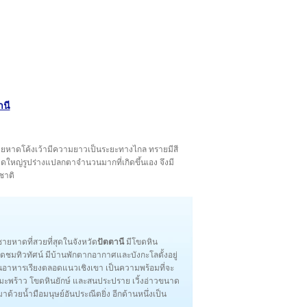
านี
ชายหาดโค้งเว้ามีความยาวเป็นระยะทางไกล ทรายมีสี
ใหญ่รูปร่างแปลกตาจำนวนมากที่เกิดขึ้นเอง จึงมี
ชาติ
ายหาดที่สวยที่สุดในจังหวัด
ปัตตานี
มีโขดหิน
มทิวทัศน์ มีบ้านพักตากอากาศและบังกะโลตั้งอยู่
้านอาหารเรียงตลอดแนวเชิงเขา เป็นความพร้อมที่จะ
นมะพร้าว โขดหินยักษ์ และสนประปราย เวิ้งอ่าวขนาด
ด้วยน้ำมือมนุษย์อันประณีตยิ่ง อีกด้านหนึ่งเป็น