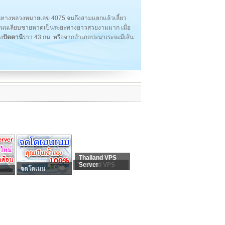
ส้นทางหลวงหมายเลข 4075 จนถึงสามแยกแล้วเลี้ยว
นถนนเลียบชายหาดเป็นระยะทางยาวสวยงามมาก เมื่อ
อง
ปัตตานี
ราว 43 กม. หรือจากอำเภอปะนาเระจะมีเส้น
Thailand VPS
Thailand VPS
Server
จดโดเมน