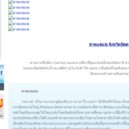
หาดแฆแฆ จังหวัดปัตต
ชายหาดซึ่งมีความสวยงามและน่าเที่ยวที่สุดแห่งหนึ่งของปัตตานี 
ทองละเอียดตัดกับน้ำทะเลสีครามในวันฟ้าใส นอกจากนั้นยังมีโขดหินขนาด
ลักษณะคล้ายสวนหินธรรม
หาดแฆแฆ
“แฆ แฆ” เป็นภาษามลายูท้องถิ่น (ภาษายาวี) แปลว่า อึกทึกครึกโครม เป็นช
แกรนิตขนาดใหญ่ ลักษณะแปลกตาสวยงาม บนเนินเขามีศาลาพักผ่อน และเป็นจุดช
หลังโขดหินและพุ่มไม้ใหญ่ หลังโขดหินยักษ์เป็นชายหาดสีทอง นอกจากนี้ยังมีร
รองรับนักท่องเที่ยวได้ดี ถนนเข้าชายหาดลาดเอียงไปตามไหล่เขาเต็มไปด้วยต้
เล็กสลับกับกองหินมากมายระเกะระกะ มองดูคล้ายกับสวนหินที่ถูกบรรจงสร้างขึ้นมา
ปากน้ำขนาดเล็ก อันเกิดจากลำคลองที่ไหลมาจากเทือกเขาด้านหลัง