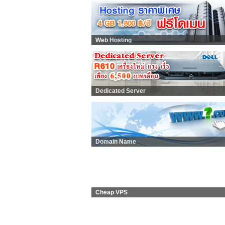
Web Hosting
Dedicated Server
Domain Name
Cheap VPS