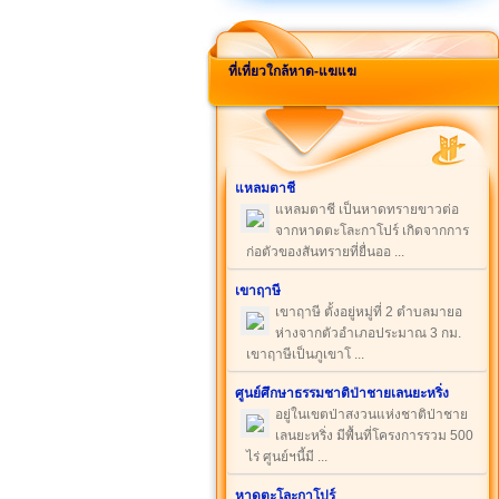
ที่เที่ยวใกล้หาด-แฆแฆ
แหลมตาชี
แหลมตาชี เป็นหาดทรายขาวต่อ
จากหาดตะโละกาโปร์ เกิดจากการ
ก่อตัวของสันทรายที่ยื่นออ ...
เขาฤาษี
เขาฤาษี ตั้งอยู่หมู่ที่ 2 ตำบลมายอ
ห่างจากตัวอำเภอประมาณ 3 กม.
เขาฤาษีเป็นภูเขาโ ...
ศูนย์ศึกษาธรรมชาติป่าชายเลนยะหริ่ง
อยู่ในเขตป่าสงวนแห่งชาติป่าชาย
เลนยะหริ่ง มีพื้นที่โครงการรวม 500
ไร่ ศูนย์ฯนี้มี ...
หาดตะโละกาโปร์