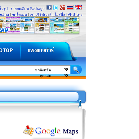
็จรูป
|
รายละเอียด Package
sting
|
จดโดเมน
|
เช่าเซิร์ฟเวอร์
|
โฮสติ้ง
|
VPS ไทย