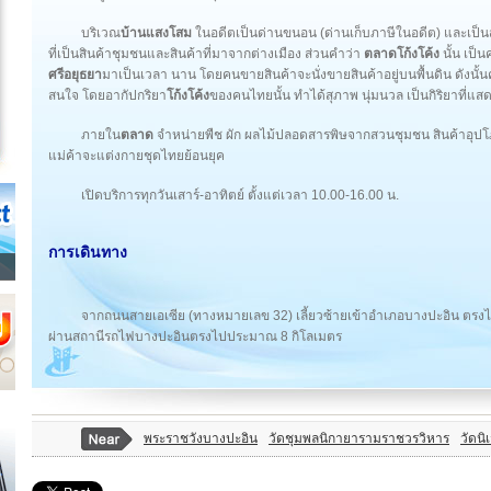
บริเวณ
บ้านแสงโสม
ในอดีตเป็นด่านขนอน (ด่านเก็บภาษีในอดีต) และเป็นสถ
ที่เป็นสินค้าชุมชนและสินค้าที่มาจากต่างเมือง ส่วนคำว่า
ตลาดโก้งโค้ง
นั้น เป็นค
ศรีอยุธยา
มาเป็นเวลา นาน โดยคนขายสินค้าจะนั่งขายสินค้าอยู่บนพื้นดิน ดังนั้นค
สนใจ โดยอากัปกริยา
โก้งโค้ง
ของคนไทยนั้น ทำได้สุภาพ นุ่มนวล เป็นกิริยาที่แ
ภายใน
ตลาด
จำหน่ายพืช ผัก ผลไม้ปลอดสารพิษจากสวนชุมชน สินค้าอุ
แม่ค้าจะแต่งกายชุดไทยย้อนยุค
เปิดบริการทุกวันเสาร์-อาทิตย์ ตั้งแต่เวลา 10.00-16.00 น.
การเดินทาง
จากถนนสายเอเซีย (ทางหมายเลข 32) เลี้ยวซ้ายเข้าอำเภอบางปะอิน ตรงไ
ผ่านสถานีรถไฟบางปะอินตรงไปประมาณ 8 กิโลเมตร
พระราชวังบางปะอิน
วัดชุมพลนิกายารามราชวรวิหาร
วัดนิ