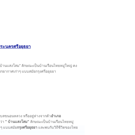
พระนครศรีอยุธยา
" บ้านแสงโสม" ลักษณะเป็นบ้านเรือนไทยหมู่ใหญ่ คง
ยากาศเก่าๆ แบบสมัยกรุงศรีอยุธยา
ตำบลขนอนหลวง หรืออยู่ห่างจากตัว
อำเภอ
กว่า
" บ้านแสงโสม"
ลักษณะเป็นบ้านเรือนไทยหมู่
าๆ แบบสมัย
กรุงศรีอยุธยา
และพบกับวิถีชีวิตของไทย