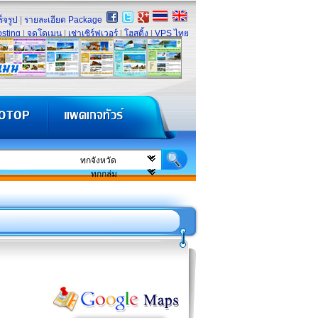
็จรูป
|
รายละเอียด Package
sting
|
จดโดเมน
|
เช่าเซิร์ฟเวอร์
|
โฮสติ้ง
|
VPS ไทย