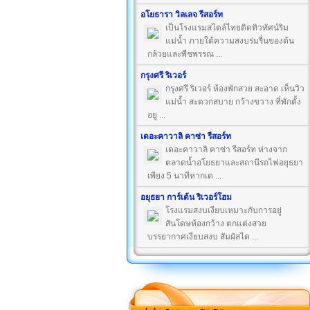
อโยธารา วิลเลจ รีสอร์ท
เป็นโรงแรมสไตล์ไทยติดทิวทัศน์ริม
แม่น้ำ ภายใต้ความสงบร่มรื่นของต้น
กล้วยและพืชพรรณ ...
กรุงศรี ริเวอร์
กรุงศรี ริเวอร์ ห้องพักสวย สะอาด เห็นวิว
แม่น้ำ สะดวกสบาย กว้างขวาง ที่พักตั้ง
อยู ...
เดอะคาวาลิ คาซ่า รีสอร์ท
เดอะคาวาลิ คาซ่า รีสอร์ท ห่างจาก
ตลาดน้ำอโยธยาและสถานีรถไฟอยุธยา
เพียง 5 นาทีหากเด ...
อยุธยา การ์เด้น ริเวอร์โฮม
โรงแรมสงบเงียบเหมาะกับการอยู่
สันโดษห้องกว้าง ตกแต่งสวย
บรรยากาศเงียบสงบ สัมผัสได ...