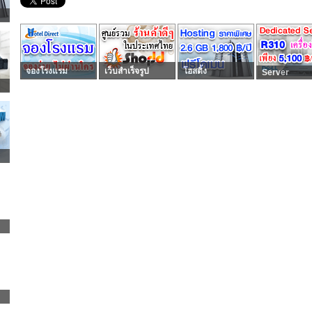
จองโรงแรม
เว็บสำเร็จรูป
โฮสติ้ง
Server