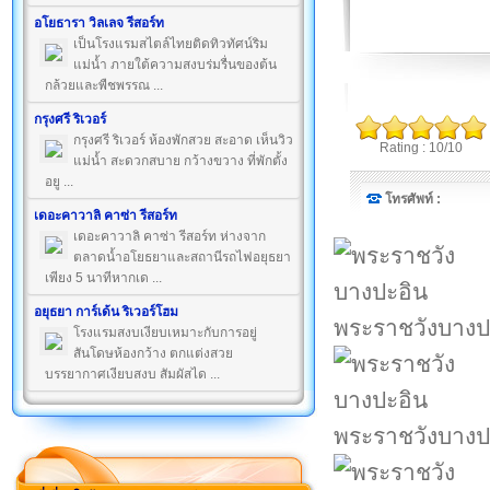
อโยธารา วิลเลจ รีสอร์ท
เป็นโรงแรมสไตล์ไทยติดทิวทัศน์ริม
แม่น้ำ ภายใต้ความสงบร่มรื่นของต้น
กล้วยและพืชพรรณ ...
กรุงศรี ริเวอร์
กรุงศรี ริเวอร์ ห้องพักสวย สะอาด เห็นวิว
Rating : 10/10
แม่น้ำ สะดวกสบาย กว้างขวาง ที่พักตั้ง
อยู ...
โทรศัพท์ :
เดอะคาวาลิ คาซ่า รีสอร์ท
เดอะคาวาลิ คาซ่า รีสอร์ท ห่างจาก
ตลาดน้ำอโยธยาและสถานีรถไฟอยุธยา
เพียง 5 นาทีหากเด ...
อยุธยา การ์เด้น ริเวอร์โฮม
พระราชวังบางป
โรงแรมสงบเงียบเหมาะกับการอยู่
สันโดษห้องกว้าง ตกแต่งสวย
บรรยากาศเงียบสงบ สัมผัสได ...
พระราชวังบางป