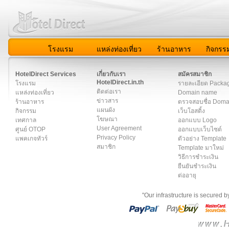
โรงแรม
แหล่งท่องเที่ยว
ร้านอาหาร
กิจกรร
สมาชิก
|
เกี่ยวกับเรา
|
ติดต่อเรา
|
แผนผัง
|
ข่าวสาร
|
User A
HotelDirect Services
เกี่ยวกับเรา
สมัครสมาชิก
HotelDirect.in.th
โรงแรม
รายละเอียด Packa
ติดต่อเรา
แหล่งท่องเที่ยว
Domain name
ข่าวสาร
ร้านอาหาร
ตรวจสอบชื่อ Dom
แผนผัง
กิจกรรม
เว็บโฮสติ้ง
โฆษณา
เทศกาล
ออกแบบ Logo
User Agreement
ศูนย์ OTOP
ออกแบบเว็บไซต์
Privacy Policy
แพคเกจทัวร์
ตัวอย่าง Template
สมาชิก
Template มาใหม่
วิธีการชำระเงิน
ยืนยันชำระเงิน
ต่ออายุ
"Our infrastructure is secured 