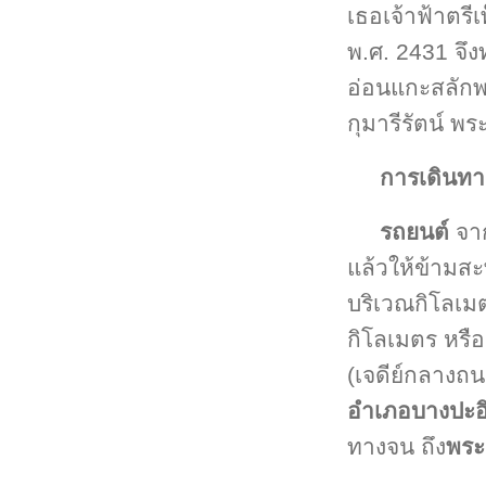
เธอเจ้าฟ้าตรีเ
พ.ศ. 2431 จึง
อ่อนแกะสลักพร
กุมารีรัตน์ พ
การเดินทา
รถยนต์
จา
แล้วให้ข้าม
บริเวณกิโลเมต
กิโลเมตร หรือ
(เจดีย์กลางถน
อำเภอบางปะอ
ทางจน ถึง
พระ