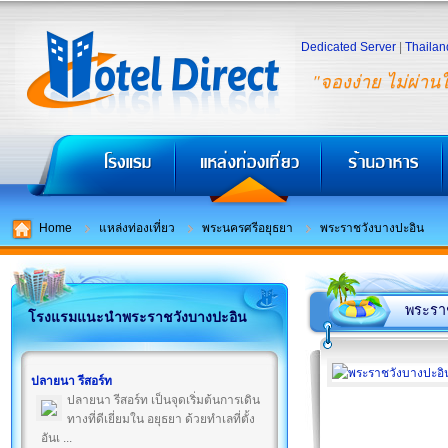
Dedicated Server
|
Thailan
"จองง่าย ไม่ผ่าน
Home
แหล่งท่องเที่ยว
พระนครศรีอยุธยา
พระราชวังบางปะอิน
พระรา
โรงแรมแนะนำพระราชวังบางปะอิน
ปลายนา รีสอร์ท
ปลายนา รีสอร์ท เป็นจุดเริ่มต้นการเดิน
ทางที่ดีเยี่ยมใน อยุธยา ด้วยทำเลที่ตั้ง
อันเ ...