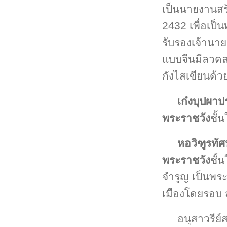
เป็นนายงานสร
2432 เพื่อเป็น
รับรองเจ้านา
แบบจีนมีลวดล
กังไสเขียนด้วย
เก๋งบุปผา
พระราชวัง
ชั้
หอวิฑูรทั
พระราชวัง
ชั้
จำรูญ เป็นพระท
เมืองโดยรอบ ส
อนุสาวรีย์