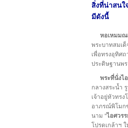
สิ่งที่น่า
มีดังนี้
หอเหมมณเ
พระบาทสมเด็จพ
เพื่อทรงอุทิศ
ประดิษฐานพร
พระที่นั่ง
กลางสระน้ำ 
เจ้าอยู่หัวทร
อาภรณ์พิโมก
นาม "
ไอศวรรย
โปรดเกล้าฯ ให้