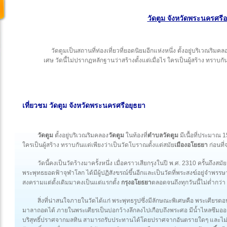
วัดตูม จังหวัดพระนครศรีอ
วัดตูมเป็นสถานที่ท่องเที่ยวที่ยอดนิยมอีกแห่งหนึ่ง ตั้งอยู่บริเวณริมค
เศษ วัดนี้ไม่ปรากฏหลักฐานว่าสร้างตั้งแต่เมื่อไร ใครเป็นผู้สร้าง ทราบ
เที่ยวชม วัดตูม
จังหวัดพระนครศรีอยุธยา
วัดตูม
ตั้งอยู่บริเวณริมคลอง
วัดตูม
ในท้องที่
ตำบลวัดตูม
มีเนื้อที่ประมาณ 1
ใครเป็นผู้สร้าง ทราบกันแต่เพียงว่าเป็นวัดโบราณตั้งแต่สมัย
เมืองอโยธยา
ก่อนที่จ
วัดนี้คงเป็นวัดร้างมาครั้งหนึ่ง เมื่อคราวเสียกรุงในปี พ.ศ. 2310 ครั้นถึงส
พระพุทธยอดฟ้าจุฬาโลก ได้มีผู้ปฏิสังขรณ์ขึ้นอีกและเป็นวัดที่พระสงฆ์อยู่จำพรร
สงครามแต่ดั้งเดิมมาคงเป็นแต่แรกตั้ง
กรุงอโยธยา
ตลอดจนถึงทุกวันนี้ไม่ต่ำกว่า
สิ่งที่น่าสนใจภายในวัดได้แก่ พระพุทธรูปซึ่งมีลักษณะพิเศษคือ พระเศีย
มาลาถอดได้ ภายในพระเศียรเป็นบ่อกว้างลึกลงไปเกือบถึงพระศอ มีน้ำไหลซึมออ
บริสุทธิ์ปราศจากมลทิน สามารถรับประทานได้โดยปราศจากอันตรายใดๆ และไม่แห