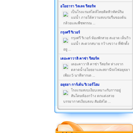
อโยธารา วิลเลจ รีสอร์ท
เป็นโรงแรมสไตล์ไทยติดทิวทัศน์ริม
แม่น้ำ ภายใต้ความสงบร่มรื่นของต้น
กล้วยและพืชพรรณ ...
กรุงศรี ริเวอร์
กรุงศรี ริเวอร์ ห้องพักสวย สะอาด เห็นวิว
แม่น้ำ สะดวกสบาย กว้างขวาง ที่พักตั้ง
อยู ...
เดอะคาวาลิ คาซ่า รีสอร์ท
เดอะคาวาลิ คาซ่า รีสอร์ท ห่างจาก
ตลาดน้ำอโยธยาและสถานีรถไฟอยุธยา
เพียง 5 นาทีหากเด ...
อยุธยา การ์เด้น ริเวอร์โฮม
โรงแรมสงบเงียบเหมาะกับการอยู่
สันโดษห้องกว้าง ตกแต่งสวย
บรรยากาศเงียบสงบ สัมผัสได ...