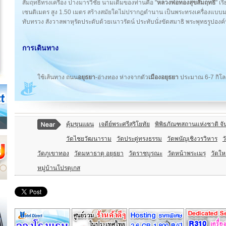
สัมฤทธิ์ทรงเครื่อง ปางมารวิชัย นามเดิมของท่านคือ "
หลวงพ่อทองสุขสัมฤทธิ์
" เร
เซนติเมตร สูง 1.50 เมตร สร้างสมัยใดไม่ปรากฎตำนาน เป็นพระทรงเครื่องแบบ
ทับทรวง สังวาลพาหุรัดประดับด้วยเนาวรัตน์ ประทับนั่งขัดสมาธิ พระพุทธรูปองค์นี
การเดินทาง
ใช้เส้นทาง ถนน
อยุธยา
-อ่างทอง ห่างจากตัว
เมืองอยุธยา
ประมาณ 6-7 กิโล
คุ้มขุนแผน
เจดีย์พระศรีสุริโยทัย
พิพิธภัณฑสถานแห่งชาติ จ
วัดไชยวัฒนาราม
วัดประดู่ทรงธรรม
วัดพนัญเชิงวรวิหาร
ว
วัดภูเขาทอง
วัดมหาธาตุ อยุธยา
วัดราชบูรณะ
วัดหน้าพระเมรุ
วัดให
หมู่บ้านโปรตุเกส