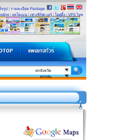
็จรูป
|
รายละเอียด Package
sting
|
จดโดเมน
|
เช่าเซิร์ฟเวอร์
|
โฮสติ้ง
|
VPS ไทย