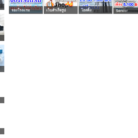
จองโรงแรม
เว็บสำเร็จรูป
โฮสติ้ง
Server