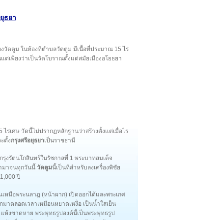
ยุธยา
ลองวัดตูม ในท้องที่ตำบลวัดตูม มีเนื้อที่ประมาณ 15 ไร่
กันแต่เพียงว่าเป็นวัดโบราณตั้งแต่สมัยเมืองอโยธยา
5 ไร่เศษ วัดนี้ไม่ปรากฏหลักฐานว่าสร้างตั้งแต่เมื่อไร
ะตั้ง
กรุงศรีอยุธยา
เป็นราชธานี
มัยกรุงรัตนโกสินทร์ในรัชกาลที่ 1 พระบาทสมเด็จ
ษามาจนทุกวันนี้
วัดตูม
นี้เป็นที่สำหรับลงเครื่องพิชัย
 1,000 ปี
รตอนเหนือพระนลาฎ (หน้าผาก) เปิดออกได้และพระเกศ
กมาตลอดเวลาเหมือนหยาดเหงื่อ เป็นน้ำใสเย็น
้งขาดหาย พระพุทธรูปองค์นี้เป็นพระพุทธรูป