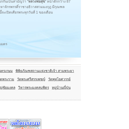
ียกกันเป็นสามัญว่า "
หลวงพ่อสุข
" หน้าตักกว้าง 87
มหาจักรพรรดิ์ราชาอธิวาสสวมมงกุฎ มีกุณฑล
้จะเปิดเศียรพระทุกวันที่ 1 ของเดือน
เมตร
ันทรเกษม
พิพิธภัณฑสถานแห่งชาติเจ้า สามพระยา
ัดพระราม
วัดพระศรีสรรเพชญ์
วัดพุทไธศวรรย์
ญ่ชัยมงคล
วิหารพระมงคลบพิตร
หมู่บ้านญี่ปุ่น