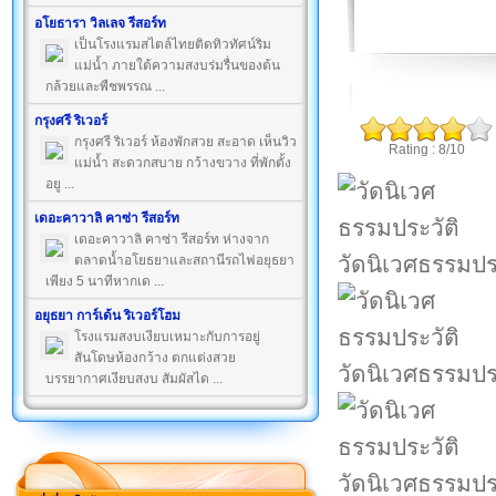
อโยธารา วิลเลจ รีสอร์ท
เป็นโรงแรมสไตล์ไทยติดทิวทัศน์ริม
แม่น้ำ ภายใต้ความสงบร่มรื่นของต้น
กล้วยและพืชพรรณ ...
กรุงศรี ริเวอร์
กรุงศรี ริเวอร์ ห้องพักสวย สะอาด เห็นวิว
Rating : 8/10
แม่น้ำ สะดวกสบาย กว้างขวาง ที่พักตั้ง
อยู ...
เดอะคาวาลิ คาซ่า รีสอร์ท
เดอะคาวาลิ คาซ่า รีสอร์ท ห่างจาก
วัดนิเวศธรรมปร
ตลาดน้ำอโยธยาและสถานีรถไฟอยุธยา
เพียง 5 นาทีหากเด ...
อยุธยา การ์เด้น ริเวอร์โฮม
โรงแรมสงบเงียบเหมาะกับการอยู่
สันโดษห้องกว้าง ตกแต่งสวย
วัดนิเวศธรรมปร
บรรยากาศเงียบสงบ สัมผัสได ...
วัดนิเวศธรรมปร