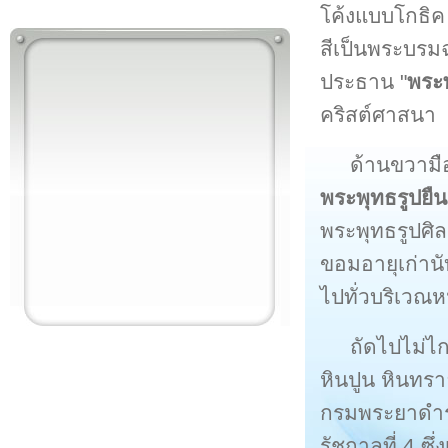
โค้งแบบโกธิค
สีเป็นพระบรม
ประธาน "
พระ
คริสต์ศาสนา
ด้านขวามื
พระพุทธรูปย
พระพุทธรูปศิล
ขอมอายุเก่านับ
ไปทั่วบริเวณ
ถัดไปไม่ไก
หินปูน หินทรา
กรมพระยาดำร
รัชกาลที่ 4 