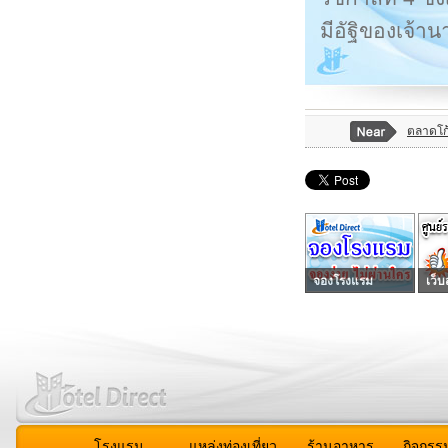
มีอัฐิของเจ้า
ตลาดโก้
จองโรงแรม
เว็บ
โรงแรม
แหล่งท่องเที่ยว
ร้านอาหาร
กิจกรร