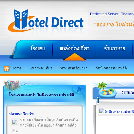
Dedicated Server
|
Thailan
"จองง่าย ไม่ผ่าน
Home
แหล่งท่องเที่ยว
พระนครศรีอยุธยา
วัดนิเวศธรรมประวัติ
วัดนิเ
โรงแรมแนะนำวัดนิเวศธรรมประวัติ
ปลายนา รีสอร์ท
ปลายนา รีสอร์ท เป็นจุดเริ่มต้นการเดิน
ทางที่ดีเยี่ยมใน อยุธยา ด้วยทำเลที่ตั้ง
อันเ ...