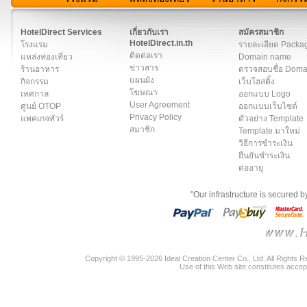
สมาชิก
|
เกี่ยวกับเรา
|
ติดต่อเรา
|
แผนผัง
|
ข่าวสาร
|
User A
HotelDirect Services
เกี่ยวกับเรา
สมัครสมาชิก
HotelDirect.in.th
โรงแรม
รายละเอียด Packa
ติดต่อเรา
แหล่งท่องเที่ยว
Domain name
ข่าวสาร
ร้านอาหาร
ตรวจสอบชื่อ Dom
แผนผัง
กิจกรรม
เว็บโฮสติ้ง
โฆษณา
เทศกาล
ออกแบบ Logo
User Agreement
ศูนย์ OTOP
ออกแบบเว็บไซต์
Privacy Policy
แพคเกจทัวร์
ตัวอย่าง Template
สมาชิก
Template มาใหม่
วิธีการชำระเงิน
ยืนยันชำระเงิน
ต่ออายุ
"Our infrastructure is secured 
Copyright © 1995-2026 Ideal Creation Center Co., Ltd. All Rights 
Use of this Web site constitutes accep