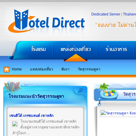
Dedicated Server
|
Thailan
"จองง่าย ไม่ผ่าน
Home
แหล่งท่องเที่ยว
พังงา
วัดสุวรรณคูหา
วัดสุว
โรงแรมแนะนำวัดสุวรรณคูหา
เซนติโด้ เกรซแลนด์ เขาหลัก
โรงแรมเซนติโด้ เกรซแลนด์ เขาหลัก
ตั้งอยู่ห่างจากอุทยานแห่งชาติเขาหลัก-
ลำรู่ไม่เก ...