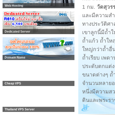
1 กม.
วัดสุว
Web Hosting
และมีความสำค
ทางประวัติศาส
เขาลูกนี้มีถ้ำ
Dedicated Server
ถ้ำแก้ว ถ้ำให
ใหญ่กว่าถ้ำอ
ถ้ำเรียบ เพด
Domain Name
ประดับตกแต่ง
ขนาดต่างๆ ถ้ำ
จำนวนหลายองค
Cheap VPS
หนึ่งมีความส
ดินและพระรา
Thailand VPS Server