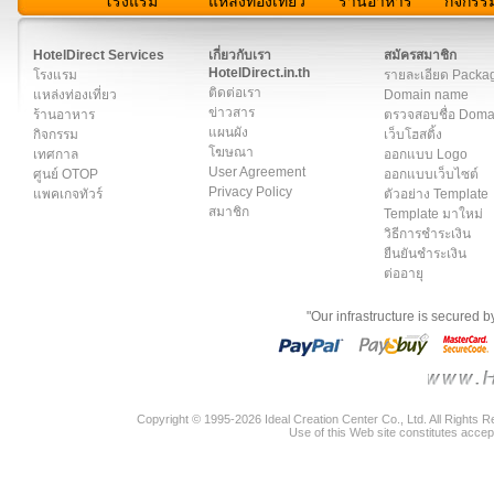
โรงแรม
แหล่งท่องเที่ยว
ร้านอาหาร
กิจกรร
สมาชิก
|
เกี่ยวกับเรา
|
ติดต่อเรา
|
แผนผัง
|
ข่าวสาร
|
User A
HotelDirect Services
เกี่ยวกับเรา
สมัครสมาชิก
HotelDirect.in.th
โรงแรม
รายละเอียด Packa
ติดต่อเรา
แหล่งท่องเที่ยว
Domain name
ข่าวสาร
ร้านอาหาร
ตรวจสอบชื่อ Dom
แผนผัง
กิจกรรม
เว็บโฮสติ้ง
โฆษณา
เทศกาล
ออกแบบ Logo
User Agreement
ศูนย์ OTOP
ออกแบบเว็บไซต์
Privacy Policy
แพคเกจทัวร์
ตัวอย่าง Template
สมาชิก
Template มาใหม่
วิธีการชำระเงิน
ยืนยันชำระเงิน
ต่ออายุ
"Our infrastructure is secured 
Copyright © 1995-2026 Ideal Creation Center Co., Ltd. All Rights 
Use of this Web site constitutes accep