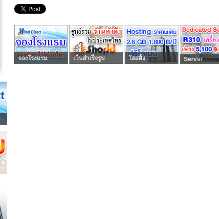
จองโรงแรม
เว็บสำเร็จรูป
โฮสติ้ง
Server