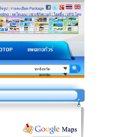
็จรูป
|
รายละเอียด Package
sting
|
จดโดเมน
|
เช่าเซิร์ฟเวอร์
|
โฮสติ้ง
|
VPS ไทย