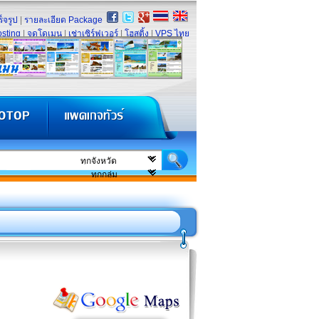
็จรูป
|
รายละเอียด Package
sting
|
จดโดเมน
|
เช่าเซิร์ฟเวอร์
|
โฮสติ้ง
|
VPS ไทย