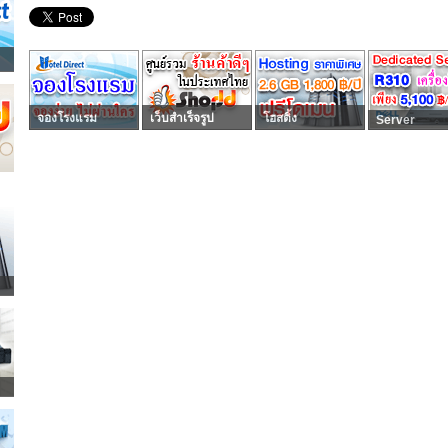
จองโรงแรม
เว็บสำเร็จรูป
โฮสติ้ง
Server