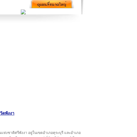
วัดพังงา
านแห่งชาติศรีพังงา อยู่ในเขตอำเภอคุระบุรี และอำเภอ