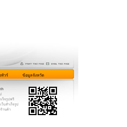
ทัวร์
ข้อมูลจังหวัด
.th
ูป
เร็จรูปฟรี
เว็บสำเร็จรูป
งร้านค้า