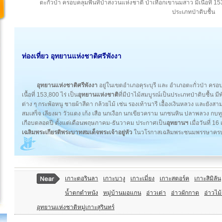
ตะกั่วป่า ครอบคลุมพื้นที่ป่าสงวนแห่งชาติ ป่าเทือกเขานมสาว มีเนื้อที่ 15
ประเภทป่าดิบชื้น
ท่องเที่ยว อุทยานแห่งชาติศรีพังงา
อุทยานแห่งชาติศรีพังงา
อยู่ในเขตอำเภอคุระบุรี และ อำเภอตะกั่วป่า ครอบค
เนื้อที่ 153,800 ไร่ เป็น
อุทยานแห่งชาติ
ที่มีป่าไม้สมบูรณ์เป็นประเภทป่าดิบชื้น มี
ต่าง ๆ กระพ้อหนู ชายผ้าสีดา กล้วยไม้ เช่น รองเท้านารี เอื้องเงินหลวง และยัง
สมเสร็จ เลียงผา วัวแดง เก้ง เสือ นกเงือก นกเขียวคราม นกชนหิน ปลาพลวง กบท
เกือบตลอดปี ตั้งแต่เดือนพฤษภาคม-ธันวาคม ประกาศเป็น
อุทยานฯ
เมื่อวันที่ 1
เฉลิมพระเกียรติพระบาทสมเด็จพระเจ้าอยู่หัว
ในวโรกาสเฉลิมพระชนมพรรษาครบ
เกาะตอรินลา
เกาะบางู
เกาะเมี่ยง
เกาะสตอร์ค
เกาะสิมิลัน
น้ำตกตำหนัง
หมู่บ้านมอแกน
อ่าวเต่า
อ่าวผักกาด
อ่าวไม
อุทยานแห่งชาติหมู่เกาะสุรินทร์