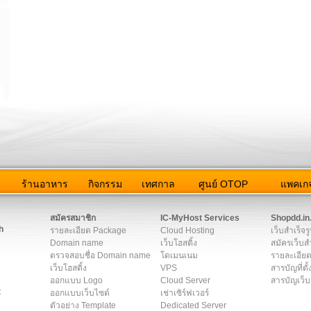
ว
ร้านอาหาร
กิจกรรม
เทศกาล
ศูนย์ OTOP
แพคเกจ
ต่อเรา
|
แผนผัง
|
ข่าวสาร
|
User Agreement
|
Privacy Policy
|
โฆษณา
สมัครสมาชิก
IC-MyHost Services
Shopdd.in
h
รายละเอียด Package
Cloud Hosting
เว็บสำเร็จร
Domain name
เว็บโฮสติ้ง
สมัครเว็บสำ
ตรวจสอบชื่อ Domain name
โดเมนเนม
รายละเอียด
เว็บโฮสติ้ง
VPS
สารบัญที่ตั้
ออกแบบ Logo
Cloud Server
สารบัญเว็บ
t
ออกแบบเว็บไซต์
เช่าเซิร์ฟเวอร์
ตัวอย่าง Template
Dedicated Server